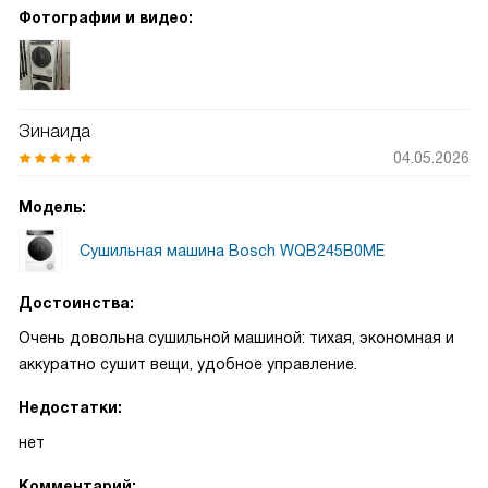
застегиваю маленькие детские рубашки — они готовы к
Фотографии и видео:
надеванию, и глажки требуется меньше. Я помню один
случай, когда перед завтраком у сына порвался воротник,
а нужна была чистая рубашка на ужин: быстро просушила
и успела привести всё в порядок, не пришлось бежать в
Зинаида
магазин или переносить планы. Отдельно отмечу
04.05.2026
удобство загрузки и простоту выбора режима. Нет
лишних сложных кнопок, всё интуитивно понятно.
Модель:
Сушильная машина Bosch WQB245B0ME
Достоинства:
Очень довольна сушильной машиной: тихая, экономная и
аккуратно сушит вещи, удобное управление.
Недостатки:
нет
Комментарий: