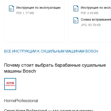
Самоочищающийся конденсатор и ворсовый фильтр
Инструкция по эксплуатации
Инструкция по экс
упрощают уход: реже приходится доставать и чистить.
PDF, 1.77 MB
PDF, 4.49 MB
Есть и Wi‑Fi для удалённого контроля — иногда ставлю
Схема встраивани
отложенный старт по телефону, когда не успеваю дойти
JPG, 83.78 KB
до машины. В целом я рада покупке: вещи пахнут свежо,
ткани не повреждаются, а экономия и простота
использования делают жизнь легче!
ВСЕ ИНСТРУКЦИИ
К СУШИЛЬНЫМ МАШИНАМ BOSCH
Почему стоит выбрать барабанные сушильные
машины Bosch
HomeProfessional
Серия Home Professional — это сушильные машины