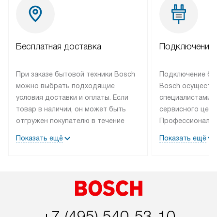
Бесплатная доставка
Подключение 
При заказе бытовой техники Bosch
Подключение бы
можно выбрать подходящие
Bosch осуществ
условия доставки и оплаты. Если
специалистами 
товар в наличии, он может быть
сервисного цент
отгружен покупателю в течение
Профессиональн
трех дней. Техника со специальным
гарантия долгой
Показать ещё
Показать ещё
лейблом доставляется бесплатно
эксплуатации те
по Москве. Выезд за МКАД
мастера за МКА
оплачивается дополнительно.
дополнительную 
+7 (495) 540-53-10