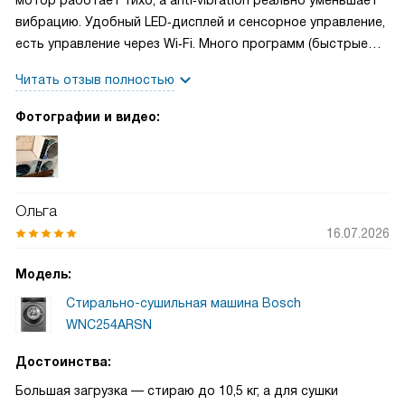
мотор работает тихо, а anti‑vibration реально уменьшает
вибрацию. Удобный LED‑дисплей и сенсорное управление,
есть управление через Wi‑Fi. Много программ (быстрые
15/30, ночная, деликатная, спортивная), функция пара
Читать отзыв полностью
облегчает глажку, есть дозирование воды и половинная
загрузка. Защита от протечек и блокировка от детей
Фотографии и видео:
Ольга
16.07.2026
Модель:
Стирально-сушильная машина Bosch
WNC254ARSN
Достоинства:
Большая загрузка — стираю до 10,5 кг, а для сушки