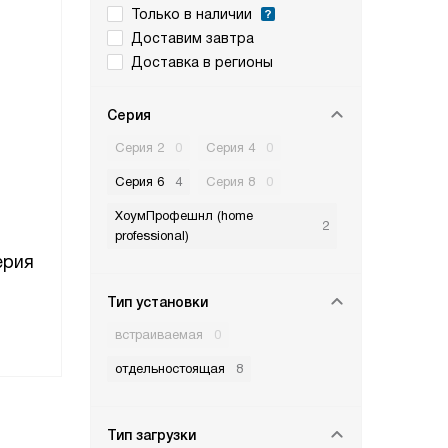
Только в наличии
Доставим завтра
Доставка в регионы
Серия
Серия 2
0
Серия 4
0
Серия 6
4
Серия 8
0
ХоумПрофешнл (home
2
professional)
ерия
Тип установки
ль
встраиваемая
0
отдельностоящая
8
Тип загрузки