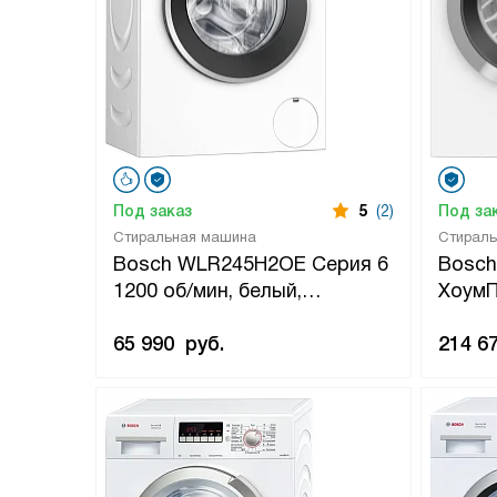
Под заказ
5
(2)
Под за
Стиральная машина
Стирал
Bosch WLR245H2OE Серия 6
Bosc
1200 об/мин, белый,
Хоум
инверторный
profes
EcoSilenceDrive двигатель
65 990
руб.
белый
214 6
EcoSi