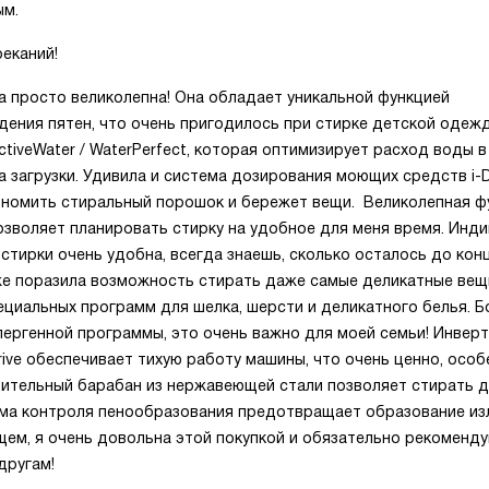
ым.
еканий!
а просто великолепна! Она обладает уникальной функцией
дения пятен, что очень пригодилось при стирке детской одеж
tiveWater / WaterPerfect, которая оптимизирует расход воды в
 загрузки. Удивила и система дозирования моющих средств i-
ономить стиральный порошок и бережет вещи. Великолепная ф
озволяет планировать стирку на удобное для меня время. Инд
стирки очень удобна, всегда знаешь, сколько осталось до кон
е поразила возможность стирать даже самые деликатные вещ
ециальных программ для шелка, шерсти и деликатного белья. 
лергенной программы, это очень важно для моей семьи! Инвер
rive обеспечивает тихую работу машины, что очень ценно, особ
тительный барабан из нержавеющей стали позволяет стирать 
ема контроля пенообразования предотвращает образование из
щем, я очень довольна этой покупкой и обязательно рекоменду
другам!