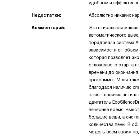
удобным и эффективн
Недостатки:
Абсолютно никаких нар
Комментарий:
Эта стиральная машин
автоматического выве
порадовала система Ac
зависимости от объема
которая позволяет эк
отложенного старта п
времени до окончания 
программы. Меня такж
благодаря наличию сп
плюс - наличие антиал
двигатель EcoSilenceD
вечернее время. Вмес
большие вещи, а сист
количества пены. В об
модель всем своим по