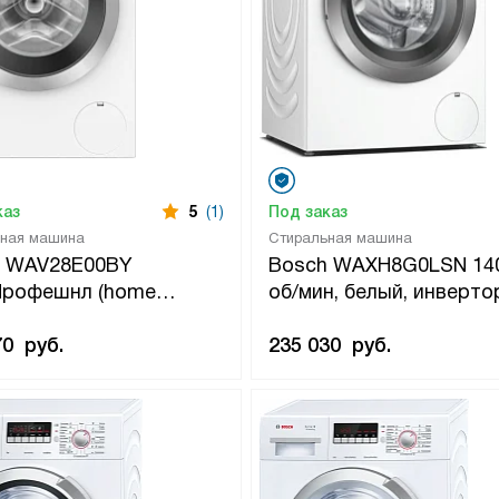
каз
5
(1)
Под заказ
ьная машина
Стиральная машина
h WAV28E00BY
Bosch WAXH8G0LSN 14
Профешнл (home
об/мин, белый, инверт
sional) 1400 об/мин,
EcoSilenceDrive двигат
, инверторный
70
руб.
235 030
руб.
lenceDrive двигатель