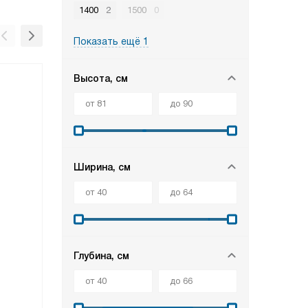
1400
2
1500
0
Показать ещё 1
Высота, см
Ширина, см
Глубина, см
В наличии
В нали
Стирально-сушильная
Стирал
машина
Bosc