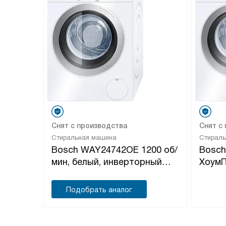
Снят с производства
Снят с
Стиральная машина
Стирал
Bosch WAY24742OE 1200 об/
Bosc
мин, белый, инверторный
Хоум
EcoSilenceDrive двигатель
profes
белый
Подобрать аналог
EcoSi