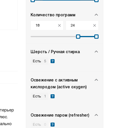
Bosch WNA144VSPL
Количество программ
111 930
руб.
72 27
Шерсть / Ручная стирка
Есть
5
Освежение с активным
кислородом (active oxygen)
Есть
1
нтерьер
Освежение паром (refresher)
люс.
мально
Есть
0