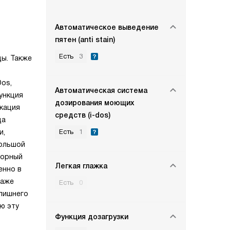
Автоматическое выведение
пятен (anti stain)
Есть
3
ды. Также
Dos,
Автоматическая система
ункция
дозирования моющих
икация
средств (i-dos)
ца
и,
Есть
1
Большой
торный
Легкая глажка
енно в
даже
Есть
0
лишнего
ю эту
Функция дозагрузки