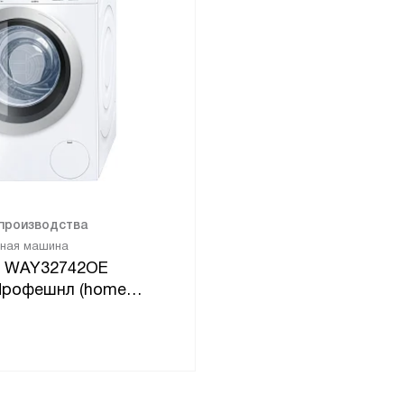
 производства
ьная машина
h WAY32742OE
Профешнл (home
sional) 1600 об/мин,
, инверторный
lenceDrive двигатель