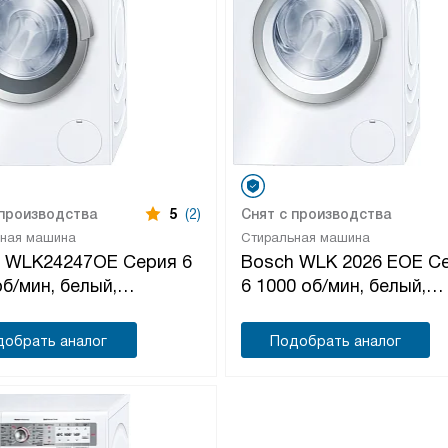
 производства
5
(2)
Снят с производства
ьная машина
Стиральная машина
 WLK24247OE Серия 6
Bosch WLK 2026 EOE С
об/мин, белый,
6 1000 об/мин, белый,
рсальный двигатель
универсальный двигате
добрать аналог
Подобрать аналог