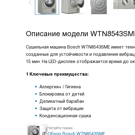
Описание модели
WTN8543SM
Сушильная машина Bosch WTN8543SME имеет технол
созданные для устойчивости и подавления вибраци
15 мин. На LED-дисплее отображается время до о
1 Ключевые преимущества:
Аллергия+ / Гигиена
Блокировка от детей
Деликатный барабан
Защита от вибрации
Конденсационная сушка
Читайте также
Обзор Bosch WTN8543SME