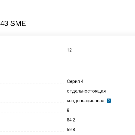
543 SME
12
Серия 4
отдельностоящая
конденсационная
8
84.2
59.8