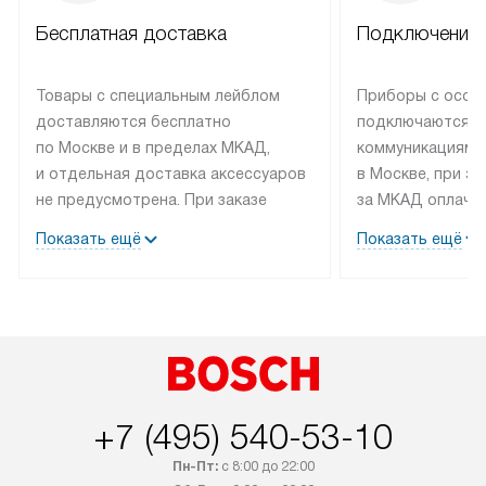
Бесплатная доставка
Подключение 
Товары с специальным лейблом
Приборы с особ
доставляются бесплатно
подключаются к
по Москве и в пределах МКАД,
коммуникациям 
и отдельная доставка аксессуаров
в Москве, при э
не предусмотрена. При заказе
за МКАД оплачив
бытовой техники от Bosch,
Специалисты сер
Показать ещё
Показать ещё
рекомендуем обсудить
партнера заним
с менеджером удобное время
подключением б
доставки и способ оплаты. Товары
Bosch. Установк
со статусом «В наличии» могут
профессиональн
быть отправлены покупателю
осуществляется
в течение трех дней. Если вам
плату, и дополни
интересен товар «Под заказ»,
по монтажу опла
+7 (495) 540-53-10
обсудите возможность его
прайсу. Сервис 
приобретения с менеджером сайта.
гарантию 1 год 
Пн-Пт:
с 8:00 до 22:00
Товары с специальным лейблом
работы и испол