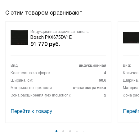
С этим товаром сравнивают
Индукционная варочная панель
Bosch PXX675DV1E
91 770
руб.
Вид:
индукционная
Вид:
Количество конфорок:
4
Количес
Ширина, см:
60.6
Ширина,
Материал поверхности:
стеклокерамика
Материал
Зона расширения (flex Induction):
2
Зона рас
Перейти к товару
Перейт