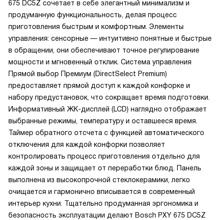
675 DC5Z сочетает в себе элегантный минимализм и
температурными диапазонами помогает достичь
продуманную функциональность, делая процесс
идеального результата при жарке. Однажды я забыла
приготовления быстрым и комфортным. Элементы
выключить панель, но благодаря защитному отключению
управления: сенсорные — интуитивно понятные и быстрые
она сама выключилась, не допустив перегрева. А
в обращении, они обеспечивают точное регулирование
блокировка от детей защищает моего малыша от
мощности и мгновенный отклик. Система управления
случайного включения. А еще мне очень нравится функция
Прямой выбор Премиум (DirectSelect Premium)
поддержания тепла. Когда гости опаздывают, я просто
предоставляет прямой доступ к каждой конфорке и
включаю ее, и блюдо остается горячим! В общем, это
набору предустановок, что сокращает время подготовки.
больше, чем просто варочная панель. Это помощник,
Информативный ЖК-дисплей (LCD) наглядно отображает
который делает процесс приготовления пищи проще,
выбранные режимы, температуру и оставшееся время.
быстрее и приятнее!
Таймер обратного отсчета с функцией автоматического
отключения для каждой конфорки позволяет
контролировать процесс приготовления отдельно для
каждой зоны и защищает от переработки блюд. Панель
выполнена из высокопрочной стеклокерамики, легко
очищается и гармонично вписывается в современный
интерьер кухни. Тщательно продуманная эргономика и
безопасность эксплуатации делают Bosch PXY 675 DC5Z