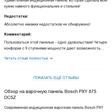
Удивительная индукционная панель, которая сделала мою
кухню намного функциональнее и стильнее!
Недостатки:
Абсолютно никаких недостатков не обнаружено!
Комментарий:
Пользоваться этой панелью - одно удовольствие! Четыре
конфорки с 9 ступенями мощности дают возможность
готовить самые разные блюда одновременно. А функция
Читать отзыв полностью
распознавания посуды позволяет экономить энергию,
включая конфорку только тогда, когда на ней стоит
кастрюля или сковорода. Сенсорное управление очень
ПОКАЗАТЬ ЕЩЁ ОТЗЫВЫ
удобное и интуитивное, а TFT дисплей всегда показывает
актуальную информацию. Таймер с функцией отключения
для каждой конфорки - просто спасение для забывчивых,
Обзор на варочную панель Bosch PXY 675
как я! Зона расширения FlexInduction позволяет готовить
DC5Z
на больших сковородах или грилях, а функция PanBoost
Современная индукционная варочная панель Bosch PXY
идеальна для быстрого подогрева. Сенсор PerfectFry с 5