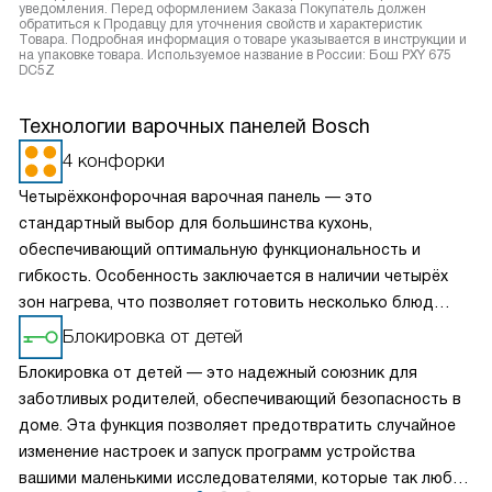
уведомления. Перед оформлением Заказа Покупатель должен
обратиться к Продавцу для уточнения свойств и характеристик
Товара. Подробная информация о товаре указывается в инструкции и
на упаковке товара. Используемое название в России: Бош PXY 675
DC5Z
Технологии варочных панелей Bosch
4 конфорки
Четырёхконфорочная варочная панель — это
стандартный выбор для большинства кухонь,
обеспечивающий оптимальную функциональность и
гибкость. Особенность заключается в наличии четырёх
зон нагрева, что позволяет готовить несколько блюд
одновременно, экономя время и усилия. Разнообразие
Блокировка от детей
размеров и мощностей конфорок подходит для
Блокировка от детей — это надежный союзник для
различных кулинарных задач, от быстрого кипячения до
заботливых родителей, обеспечивающий безопасность в
медленного тушения. Такая панель обеспечивает
доме. Эта функция позволяет предотвратить случайное
равномерное распределение тепла и удобное
изменение настроек и запуск программ устройства
расположение посуды, что делает её идеальной для
вашими маленькими исследователями, которые так любят
семейного использования.