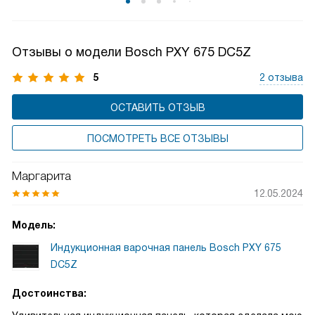
нажимать на кнопки. Активировав блокировку, вы можете
спокойно заниматься своими делами, зная, что ваши дети
не смогут случайно повлиять на работу бытовой техники.
Отзывы о модели Bosch PXY 675 DC5Z
5
2 отзыва
ОСТАВИТЬ ОТЗЫВ
ПОСМОТРЕТЬ ВСЕ ОТЗЫВЫ
Маргарита
12.05.2024
Модель:
Индукционная варочная панель Bosch PXY 675
DC5Z
Достоинства: