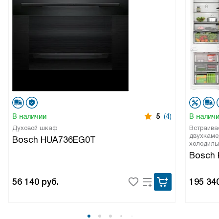
В наличии
5
(4)
В налич
Духовой шкаф
Встраива
двухкаме
Bosch HUA736EG0T
холодиль
Bosch 
56 140
руб.
195 34