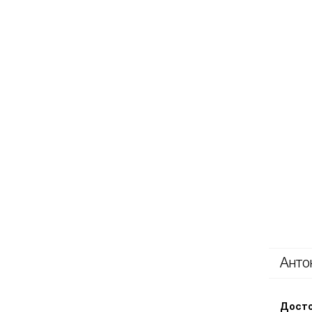
Анто
Досто