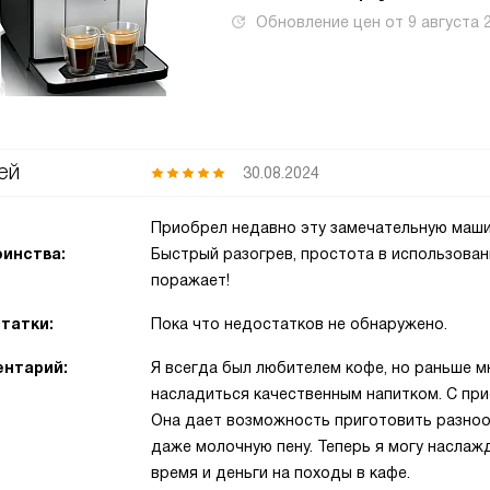
Обновление цен от
9 августа 
ей
30.08.2024
Приобрел недавно эту замечательную машин
инства:
Быстрый разогрев, простота в использовани
поражает!
татки:
Пока что недостатков не обнаружено.
нтарий:
Я всегда был любителем кофе, но раньше м
насладиться качественным напитком. С пр
Она дает возможность приготовить разнооб
даже молочную пену. Теперь я могу наслаж
время и деньги на походы в кафе.