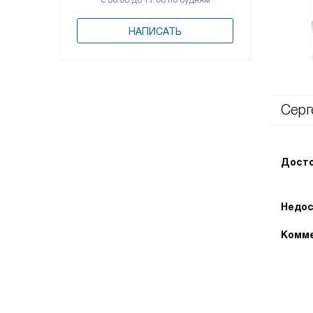
с 08:00 до 17:00 по будням
НАПИСАТЬ
Серг
Досто
Недос
Комме