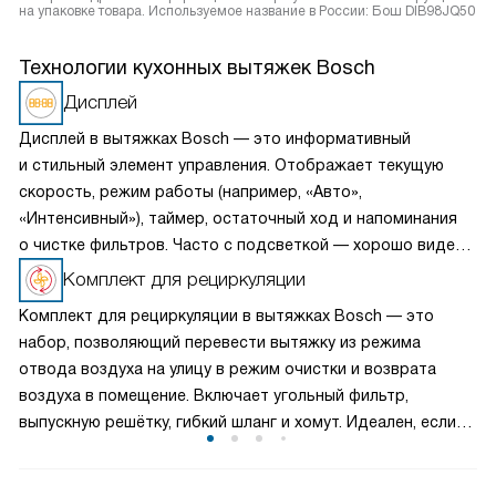
на упаковке товара. Используемое название в России: Бош DIB98JQ50
Технологии кухонных вытяжек Bosch
Дисплей
Дисплей в вытяжках Bosch — это информативный
и стильный элемент управления. Отображает текущую
скорость, режим работы (например, «Авто»,
«Интенсивный»), таймер, остаточный ход и напоминания
о чистке фильтров. Часто с подсветкой — хорошо виден
даже при слабом освещении. Управление — сенсорное
Комплект для рециркуляции
или кнопочное, интуитивно понятное. Некоторые модели
Комплект для рециркуляции в вытяжках Bosch — это
поддерживают датчики загрязнённости воздуха.
набор, позволяющий перевести вытяжку из режима
отвода воздуха на улицу в режим очистки и возврата
воздуха в помещение. Включает угольный фильтр,
выпускную решётку, гибкий шланг и хомут. Идеален, если
нет возможности подключиться к вентиляционной шахте.
Простая замена, эффективная работа — воздух