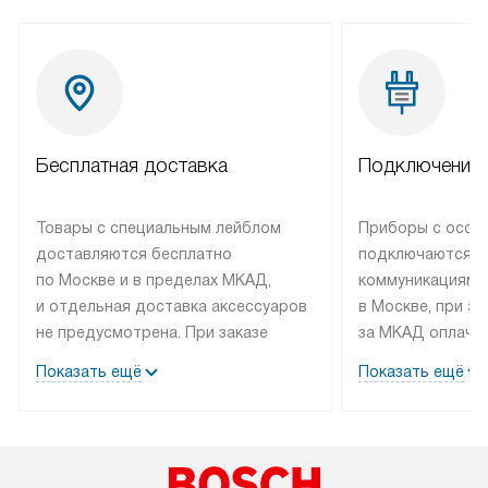
Бесплатная доставка
Подключение 
Товары с специальным лейблом
Приборы с особ
доставляются бесплатно
подключаются к
по Москве и в пределах МКАД,
коммуникациям 
и отдельная доставка аксессуаров
в Москве, при э
не предусмотрена. При заказе
за МКАД оплачив
бытовой техники от Bosch,
Специалисты сер
Показать ещё
Показать ещё
рекомендуем обсудить
партнера заним
с менеджером удобное время
подключением б
доставки и способ оплаты. Товары
Bosch. Установк
со статусом «В наличии» могут
профессиональн