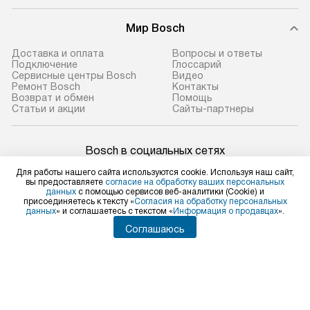
Мир Bosch
Доставка и оплата
Вопросы и ответы
Подключение
Глоссарий
Сервисные центры Bosch
Видео
Ремонт Bosch
Контакты
Возврат и обмен
Помощь
Статьи и акции
Сайты-партнеры
Bosch в социальных сетях
Для работы нашего сайта используются cookie. Используя наш сайт,
вы предоставляете
согласие на обработку ваших персональных
данных
с помощью сервисов веб-аналитики (Cookie) и
присоединяетесь к тексту «
Согласия на обработку персональных
Для физических лиц
данных
» и соглашаетесь с текстом «
Информация о продавцах
».
shop@bosch-centre.ru
Соглашаюсь
Для юридических лиц
business@kvalitet.company
НАПИСАТЬ РУКОВОДСТВУ