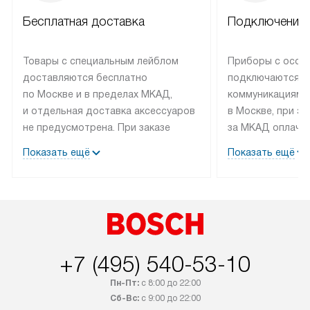
Бесплатная доставка
Подключение 
Товары с специальным лейблом
Приборы с особ
доставляются бесплатно
подключаются к
по Москве и в пределах МКАД,
коммуникациям 
и отдельная доставка аксессуаров
в Москве, при э
не предусмотрена. При заказе
за МКАД оплачив
бытовой техники от Bosch,
Специалисты сер
Показать ещё
Показать ещё
рекомендуем обсудить
партнера заним
с менеджером удобное время
подключением б
доставки и способ оплаты. Товары
Bosch. Установк
со статусом «В наличии» могут
профессиональн
быть отправлены покупателю
осуществляется
в течение трех дней. Если вам
плату, и дополни
+7 (495) 540-53-10
интересен товар «Под заказ»,
по монтажу опла
обсудите возможность его
прайсу. Сервис 
Пн-Пт:
с 8:00 до 22:00
приобретения с менеджером сайта.
гарантию 1 год 
Сб-Вс:
с 9:00 до 22:00
Товары с специальным лейблом
работы и испол