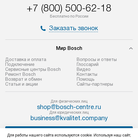
+7 (800) 500-62-18
доставляются бесплатно
материалы. Про
по Москве в пределах МКАД,
установление, п
Бесплатно по России
и отдельная доставка аксессуаров
и регулярное об
Заказать звонок
не предусмотрена.
обеспечивают п
и эффективную 
В оговоренный день служба
техники, предо
Мир Bosch
доставки доставит упакованный
ошибки и прежд
прибор до двери или прихожей.
Доставка и оплата
Вопросы и ответы
Если необходимо переместить
Готовые коммун
Подключение
Глоссарий
Сервисные центры Bosch
Видео
прибор до места установки,
предполагают, в
Ремонт Bosch
Контакты
пожалуйста, предварительно
от категории, на
Возврат и обмен
Помощь
Статьи и акции
Сайты-партнеры
уточните это с менеджером.
установленной р
За данную услугу взимается
к воде, крана и 
дополнительная плата. Важно
слива. Стандарт
Для физических лиц
shop@bosch-centre.ru
учитывать, что если размеры
включает в себя:
Для юридических лиц
прибора не позволяют ему пройти
транспортировоч
business@kvalitet.company
через дверной проем, сотрудники
разблокировку п
транспортной службы не могут
соединение отде
НАПИСАТЬ РУКОВОДСТВУ
Для работы нашего сайта используются cookie. Используя наш сайт,
демонтировать дверцы, ручки или
монтаж техники 