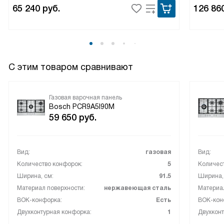
65 240
руб.
126 86
С этим товаром сравнивают
Газовая варочная панель
Bosch PCR9A5I90M
59 650
руб.
Вид:
газовая
Вид:
Количество конфорок:
5
Количес
Ширина, см:
91.5
Ширина,
Материал поверхности:
нержавеющая сталь
Материал
ВОК-конфорка:
Есть
ВОК-кон
Двухконтурная конфорка:
1
Двухконт