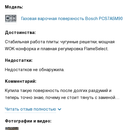
Модель:
Газовая варочная поверхность Bosch PCS7A5M90
Достоинства:
Стабильная работа плиты: чугунные решетки, мощная
WOK-конфорка и плавная регулировка FlameSelect.
Недостатки:
Недостатков не обнаружила.
Комментарий:
Купила такую поверхность после долгих раздумий и
теперь точно знаю, почему не стоит тянуть с заменой
старой плиты. Первый вечер готовила для семьи простое
Читать отзыв полностью
блюдо, а потом решила опробовать вок — стало понятно,
что большая конфорка действительно даёт нужный
Фотографии и видео:
мощный огонь. Решётки из чугуна держат тяжёлую