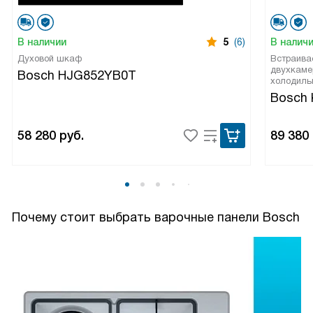
В наличии
5
(6)
В налич
Духовой шкаф
Встраива
двухкаме
Bosch HJG852YB0T
холодиль
Bosch 
58 280
руб.
89 380
Почему стоит выбрать варочные панели Bosch