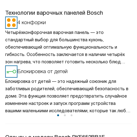
Технологии варочных панелей Bosch
4 конфорки
Четырёхконфорочная варочная панель — это
стандартный выбор для большинства кухонь,
обеспечивающий оптимальную функциональность и
гибкость. Особенность заключается в наличии четырёх
зон нагрева, что позволяет готовить несколько блюд
одновременно, экономя время и усилия. Разнообразие
Блокировка от детей
размеров и мощностей конфорок подходит для
Блокировка от детей — это надежный союзник для
различных кулинарных задач, от быстрого кипячения до
заботливых родителей, обеспечивающий безопасность в
медленного тушения. Такая панель обеспечивает
доме. Эта функция позволяет предотвратить случайное
равномерное распределение тепла и удобное
изменение настроек и запуск программ устройства
расположение посуды, что делает её идеальной для
вашими маленькими исследователями, которые так любят
семейного использования.
нажимать на кнопки. Активировав блокировку, вы можете
спокойно заниматься своими делами, зная, что ваши дети
не смогут случайно повлиять на работу бытовой техники.