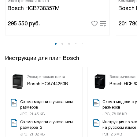
Электрическая плита
Комбинир
Bosch HCB738357M
Bosch
295 550
руб.
201 78
Инструкции для плит Bosch
Электрическая плита
Электрическая
Bosch HCA744260R
Bosch HCE 6
Схема модели с указанием
Схема модели с 
размеров
размеров
JPG, 21.45 KB
JPG, 78.06 KB
Схема модели с указанием
Инструкция по эк
размеров_2
на русском языке
JPG, 21.02 KB
PDF, 2.6 MB