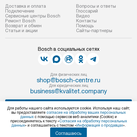
Доставка и оплата
Вопросы и ответы
Подключение
Глоссарий
Сервисные центры Bosch
Видео
Ремонт Bosch
Контакты
Возврат и обмен
Помощь
Статьи и акции
Сайты-партнеры
Bosch в социальных сетях
Для физических лиц
shop@bosch-centre.ru
Для юридических лиц
business@kvalitet.company
НАПИСАТЬ РУКОВОДСТВУ
Для работы нашего сайта используются cookie. Используя наш сайт,
вы предоставляете
согласие на обработку ваших персональных
данных
с помощью сервисов веб-аналитики (Cookie) и
Политика конфиденциальности
присоединяетесь к тексту «
Согласия на обработку персональных
данных
» и соглашаетесь с текстом «
Информация о продавцах
».
Условия продажи
Карта сайта
Соглашаюсь