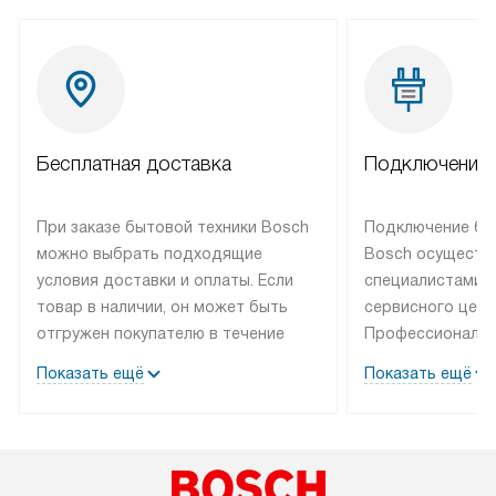
Бесплатная доставка
Подключение 
При заказе бытовой техники Bosch
Подключение бы
можно выбрать подходящие
Bosch осуществ
условия доставки и оплаты. Если
специалистами 
товар в наличии, он может быть
сервисного цент
отгружен покупателю в течение
Профессиональн
трех дней. Техника со специальным
гарантия долгой
Показать ещё
Показать ещё
лейблом доставляется бесплатно
эксплуатации те
по Москве. Выезд за МКАД
мастера за МКА
оплачивается дополнительно.
дополнительную 