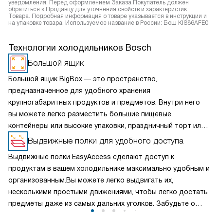
уведомления. Перед оформлением Заказа Покупатель должен
обратиться к Продавцу для уточнения свойств и характеристик
Товара. Подробная информация о товаре указывается в инструкции и
на упаковке товара. Используемое название в России: Бош KIS86AFE0
Технологии холодильников Bosch
Большой ящик
Большой ящик BigBox — это пространство,
предназначенное для удобного хранения
крупногабаритных продуктов и предметов. Внутри него
вы можете легко разместить большие пищевые
контейнеры или высокие упаковки, праздничный торт или
птицу целиком. Большой ящик BigBox позволяет
Выдвижные полки для удобного доступа
максимально использовать пространство вашей техники,
Выдвижные полки EasyAccess сделают доступ к
обеспечивая удобный доступ и хранение продуктов
продуктам в вашем холодильнике максимально удобным и
разных размеров.
организованным.Вы можете легко выдвигать их,
несколькими простыми движениями, чтобы легко достать
предметы даже из самых дальних уголков. Забудьте о
перекладывании продуктов и вытаскивании всего