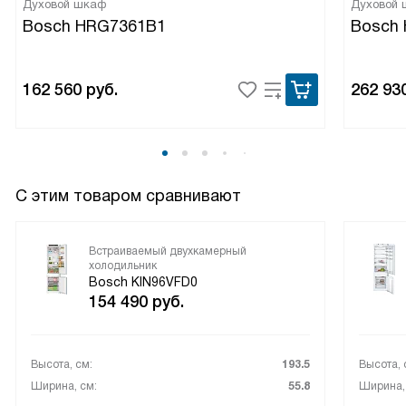
Духовой шкаф
Духовой
Bosch HRG7361B1
Bosch
162 560
руб.
262 93
С этим товаром сравнивают
Встраиваемый двухкамерный
холодильник
Bosch KIN96VFD0
154 490
руб.
Высота, см:
193.5
Высота, 
Ширина, см:
55.8
Ширина,