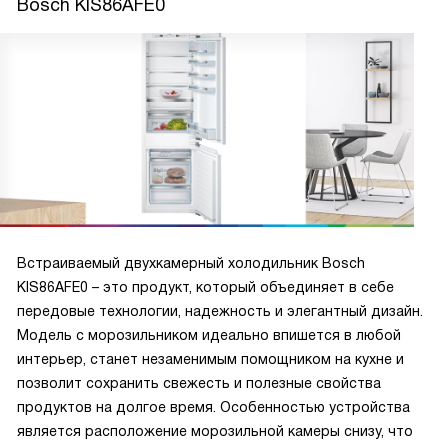
Bosch KIS86AFE0
поездка: включила режим «Отпуск», вернулась — ничего не
испортилось, не пришлось выбрасывать продукты. Это
реально экономит нервы и деньги! Уборка занимает
минимум времени: внутренние поверхности легко
протираются, а LowFrost заметно уменьшает наледь,
поэтому размораживать приходится реже. Нравится
светодиодная подсветка — продукты видно хорошо,
даже в глубине полок. Возможность перенавесить дверь
и жесткое крепление позволили аккуратно вписать
прибор в мебель. Три ящика в морозильнике и BigBox
делают хранение удобным, а календарь хранения
Встраиваемый двухкамерный холодильник Bosch
помогает не терять продукты из виду. В целом прибор
KIS86AFE0 – это продукт, который объединяет в себе
оказался надёжным и удобным в повседневной жизни.
передовые технологии, надежность и элегантный дизайн.
Модель с морозильником идеально впишется в любой
интерьер, станет незаменимым помощником на кухне и
позволит сохранить свежесть и полезные свойства
продуктов на долгое время. Особенностью устройства
является расположение морозильной камеры снизу, что