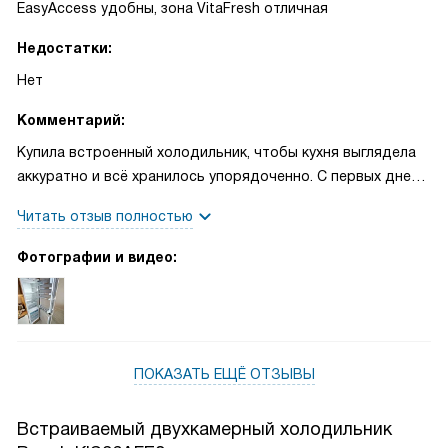
EasyAccess удобны, зона VitaFresh отличная
Недостатки:
Нет
Комментарий:
Купила встроенный холодильник, чтобы кухня выглядела
аккуратно и всё хранилось упорядоченно. С первых дней
понравилась продуманная внутренняя организация: полки
Читать отзыв полностью
EasyAccess действительно удобны, а VitaFresh сохраняет
зелень и фрукты дольше. Большой выдвижной ящик в
Фотографии и видео:
морозильной камере вместил все запасы, и я перестала
тратить время на вечное перепихивание пакетов.
Управление простое, кнопки понятные, индикация и
звуковой сигнал помогают не забывать закрыть дверь.
Очень запомнился случай с подготовкой к семейному
ПОКАЗАТЬ ЕЩЁ ОТЗЫВЫ
празднику: много продуктов и напитков, включила
суперохлаждение — всё быстро остыло и осталось
Встраиваемый двухкамерный холодильник
свежим до конца вечера. Ещё одна история — недельная