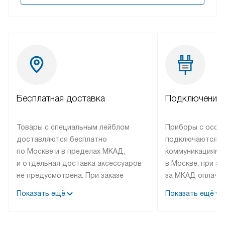
Бесплатная доставка
Подключение 
Товары с специальным лейблом
Приборы с особ
доставляются бесплатно
подключаются к
по Москве и в пределах МКАД,
коммуникациям 
и отдельная доставка аксессуаров
в Москве, при э
не предусмотрена. При заказе
за МКАД оплачив
бытовой техники от Bosch,
Специалисты сер
Показать ещё
Показать ещё
рекомендуем обсудить
партнера заним
с менеджером удобное время
подключением б
доставки и способ оплаты. Товары
Bosch. Установк