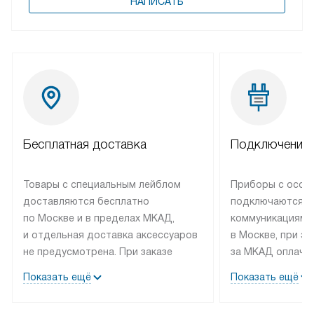
НАПИСАТЬ
Бесплатная доставка
Подключение 
Товары с специальным лейблом
Приборы с особ
доставляются бесплатно
подключаются к
по Москве и в пределах МКАД,
коммуникациям 
и отдельная доставка аксессуаров
в Москве, при э
не предусмотрена. При заказе
за МКАД оплачив
бытовой техники от Bosch,
Специалисты сер
Показать ещё
Показать ещё
рекомендуем обсудить
партнера заним
с менеджером удобное время
подключением б