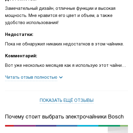
Замечательный дизайн, отличные функции и высокая
мощность. Мне нравится его цвет и объем, а также
удобство использования!
Недостатки:
Пока не обнаружил никаких недостатков в этом чайнике.
Комментарий:
Вот уже несколько месяцев как я использую этот чайник и
он просто незаменим в моем доме! Утром, когда я спешу
Читать отзыв полностью
на работу, он быстро нагревает воду для моего кофе. А
вечером, после долгого рабочего дня, он помогает мне
расслабиться, приготовив вкусный горячий чай.
ПОКАЗАТЬ ЕЩЁ ОТЗЫВЫ
Мне особенно нравится его закрытая спираль, которая
обеспечивает быстрый нагрев воды. Кроме того, он
обладает функцией "Без пара", что делает его
Почему стоит выбрать электрочайники Bosch
использование еще более безопасным.
Индикация включения и индикатор уровня воды -