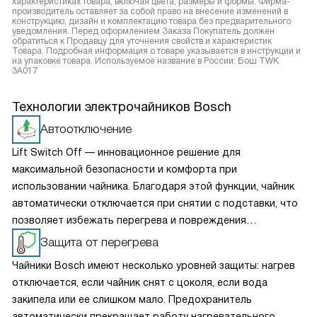
характеристиках товара, включая цвета, размеры и формы. Фирма-
производитель оставляет за собой право на внесение изменений в
конструкцию, дизайн и комплектацию товара без предварительного
уведомления. Перед оформлением Заказа Покупатель должен
обратиться к Продавцу для уточнения свойств и характеристик
Товара. Подробная информация о товаре указывается в инструкции и
на упаковке товара. Используемое название в России: Бош TWK
3A017
Технологии электрочайников Bosch
Автоотключение
Lift Switch Off — инновационное решение для
максимальной безопасности и комфорта при
использовании чайника. Благодаря этой функции, чайник
автоматически отключается при снятии с подставки, что
позволяет избежать перегрева и повреждения
устройства, а также снижает энергопотребление и
Защита от перегрева
минимизирует вероятность поражения электрическим
Чайники Bosch имеют несколько уровней защиты: нагрев
током. С этой опцией вы всегда можете быть уверены в
отключается, если чайник снят с цоколя, если вода
безопасности.
закипела или ее слишком мало. Предохранитель
автоматически прекращает работу нагревательного