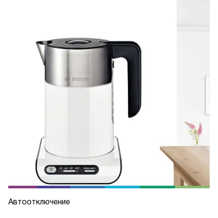
отличные функции, которые делают его использование
удобным и практичным. А цоколь с поворотом на 360
градусов позволяет мне легко поднять и поставить
чайник обратно.
Еще одним большим плюсом является автоматическое
отключение при закипании и снятии с цоколя. Это придает
мне уверенность, что даже если я забуду выключить
чайник, он автоматически отключится, предотвращая
перегрев.
В общем, я очень доволен этим чайником. Он не только
красив и стильный, но и обладает всеми необходимыми
функциями для удобного и безопасного использования.
Рекомендую всем, кто ищет надежный и функциональный
чайник!
Автоотключение