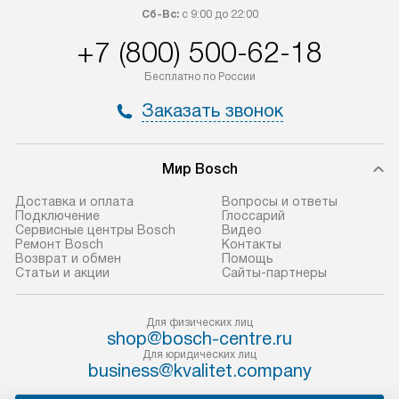
Сб-Вс:
с 9:00 до 22:00
доставляются бесплатно
материалы. Про
по Москве в пределах МКАД,
установление, п
+7 (800) 500-62-18
и отдельная доставка аксессуаров
и регулярное об
Бесплатно по России
не предусмотрена.
обеспечивают п
и эффективную 
Заказать звонок
В оговоренный день служба
техники, предо
доставки доставит упакованный
ошибки и прежд
прибор до двери или прихожей.
Мир Bosch
Если необходимо переместить
Готовые коммун
Доставка и оплата
Вопросы и ответы
прибор до места установки,
предполагают, в
Подключение
Глоссарий
пожалуйста, предварительно
от категории, на
Сервисные центры Bosch
Видео
Ремонт Bosch
Контакты
уточните это с менеджером.
установленной р
Возврат и обмен
Помощь
За данную услугу взимается
к воде, крана и 
Статьи и акции
Сайты-партнеры
дополнительная плата. Важно
слива. Стандарт
учитывать, что если размеры
включает в себя:
Для физических лиц
прибора не позволяют ему пройти
транспортировоч
shop@bosch-centre.ru
через дверной проем, сотрудники
разблокировку п
Для юридических лиц
business@kvalitet.company
транспортной службы не могут
соединение отде
демонтировать дверцы, ручки или
монтаж техники 