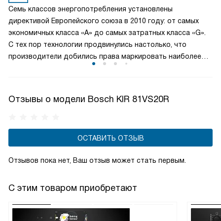
содержимого, чтобы достать нужную вам вещь, теперь
Семь классов энергопотребления установлены
вы можете видеть и доставать все продукты с легкостью.
директивой Европейского союза в 2010 году: от самых
экономичных класса «А» до самых затратных класса «G».
С тех пор технологии продвинулись настолько, что
производители добились права маркировать наиболее
энергоэффективные агрегаты метками с плюсами, т. е.
приборы класса «А+» еще более рационально расходуют
электроэнергию, нежели приборы класса «А».
Отзывы о модели Bosch KIR 81VS20R
ОСТАВИТЬ ОТЗЫВ
Отзывов пока нет, Ваш отзыв может стать первым.
С этим товаром приобретают