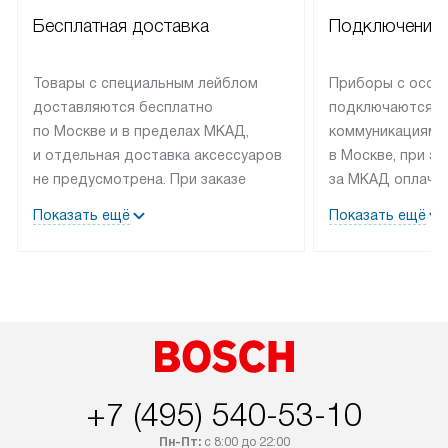
Бесплатная доставка
Подключение 
Товары с специальным лейблом
Приборы с особ
доставляются бесплатно
подключаются к
по Москве и в пределах МКАД,
коммуникациям 
и отдельная доставка аксессуаров
в Москве, при э
не предусмотрена. При заказе
за МКАД оплачив
бытовой техники от Bosch,
Специалисты сер
Показать ещё
Показать ещё
рекомендуем обсудить
партнера заним
с менеджером удобное время
подключением б
доставки и способ оплаты. Товары
Bosch. Установк
со статусом «В наличии» могут
профессиональн
быть отправлены покупателю
осуществляется
в течение трех дней. Если вам
плату, и дополни
интересен товар «Под заказ»,
по монтажу опла
обсудите возможность его
прайсу. Сервис 
+7 (495) 540-53-10
приобретения с менеджером сайта.
гарантию 1 год 
Пн-Пт:
с 8:00 до 22:00
Товары с специальным лейблом
работы и испол