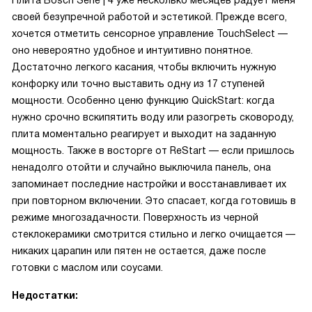
Плита Bosch Serie | 4 уже несколько месяцев радует меня
своей безупречной работой и эстетикой. Прежде всего,
хочется отметить сенсорное управление TouchSelect —
оно невероятно удобное и интуитивно понятное.
Достаточно легкого касания, чтобы включить нужную
конфорку или точно выставить одну из 17 ступеней
мощности. Особенно ценю функцию QuickStart: когда
нужно срочно вскипятить воду или разогреть сковороду,
плита моментально реагирует и выходит на заданную
мощность. Также в восторге от ReStart — если пришлось
ненадолго отойти и случайно выключила панель, она
запоминает последние настройки и восстанавливает их
при повторном включении. Это спасает, когда готовишь в
режиме многозадачности. Поверхность из черной
стеклокерамики смотрится стильно и легко очищается —
никаких царапин или пятен не остается, даже после
готовки с маслом или соусами.
Недостатки: