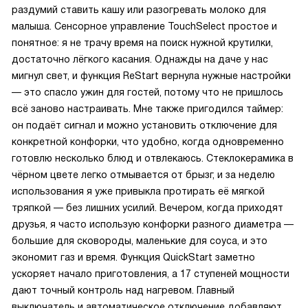
раздумий ставить кашу или разогревать молоко для
малыша. Сенсорное управление TouchSelect простое и
понятное: я не трачу время на поиск нужной крутилки,
достаточно лёгкого касания. Однажды на даче у нас
мигнул свет, и функция ReStart вернула нужные настройки
— это спасло ужин для гостей, потому что не пришлось
всё заново настраивать. Мне также пригодился таймер:
он подаёт сигнал и можно установить отключение для
конкретной конфорки, что удобно, когда одновременно
готовлю несколько блюд и отвлекаюсь. Стеклокерамика в
чёрном цвете легко отмывается от брызг, и за неделю
использования я уже привыкла протирать её мягкой
тряпкой — без лишних усилий. Вечером, когда приходят
друзья, я часто использую конфорки разного диаметра —
большие для сковороды, маленькие для соуса, и это
экономит газ и время. Функция QuickStart заметно
ускоряет начало приготовления, а 17 ступеней мощности
дают точный контроль над нагревом. Главный
выключатель и автоматическое отключение добавляют