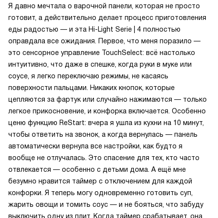
Я давно мечтала о варочной панели, которая не просто
готовит, а действительно делает процесс приготовления
еды радостью — и эта Hi-Light Serie | 4 полностью
оправдала все ожидания. Первое, что меня поразило —
это сенсорное управление TouchSelect: всё настолько
интуитивно, что даже в спешке, когда руки в муке или
соусе, я легко переключаю режимы, не касаясь
поверхности пальцами. Никаких кнопок, которые
цепляются за фартук или случайно нажимаются — только
легкое прикосновение, и конфорка включается. Особенно
ценю функцию ReStart: вчера я ушла из кухни на 10 минут,
чтобы ответить на звонок, а когда вернулась — панель
автоматически вернула все настройки, как будто я
вообще не отлучалась. Это спасение для тех, кто часто
отвлекается — особенно с детьми дома. А ещё мне
безумно нравится таймер с отключением для каждой
конфорки. Я теперь могу одновременно готовить суп,
жарить овощи и томить соус — и не бояться, что забуду
выключить одну из плит. Когда таймер срабатывает, она