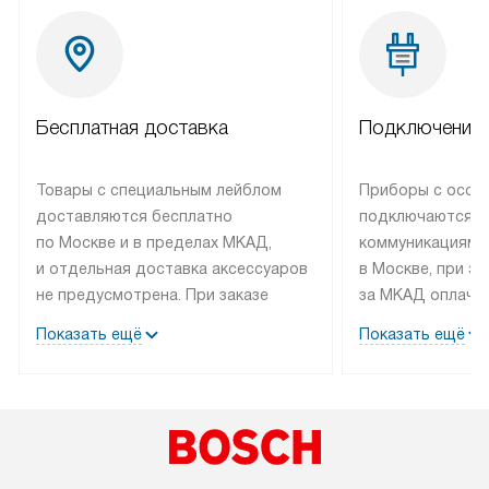
Бесплатная доставка
Подключение 
Товары с специальным лейблом
Приборы с особ
доставляются бесплатно
подключаются к
по Москве и в пределах МКАД,
коммуникациям 
и отдельная доставка аксессуаров
в Москве, при э
не предусмотрена. При заказе
за МКАД оплачив
бытовой техники от Bosch,
Специалисты сер
Показать ещё
Показать ещё
рекомендуем обсудить
партнера заним
с менеджером удобное время
подключением б
доставки и способ оплаты. Товары
Bosch. Установк
со статусом «В наличии» могут
профессиональн
быть отправлены покупателю
осуществляется
в течение трех дней. Если вам
плату, и дополни