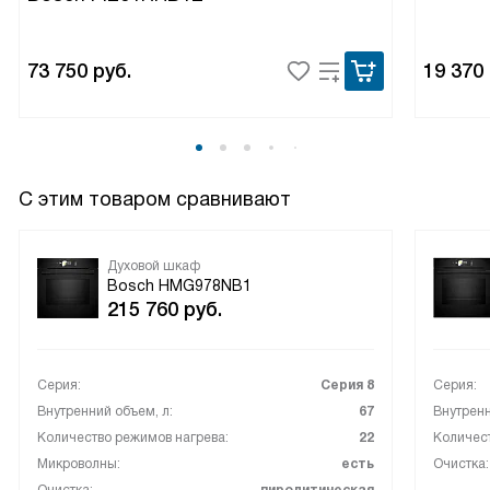
Ну и конечно, безопасность. У духовки есть функция
блокировки от детей, что очень важно для меня, так как у
меня маленький ребенок. Также есть система охлаждения
73 750
руб.
19 370
прибора, чтобы избежать перегрева.
В общем, я очень довольна своим выбором и с
удовольствием рекомендую эту технику всем, кто ценит
качество, функциональность и эстетичный дизайн!
С этим товаром сравнивают
Духовой шкаф
Bosch HMG978NB1
215 760
руб.
Серия:
Серия 8
Серия:
Внутренний объем, л:
67
Внутренн
Количество режимов нагрева:
22
Количест
Микроволны:
есть
Очистка: