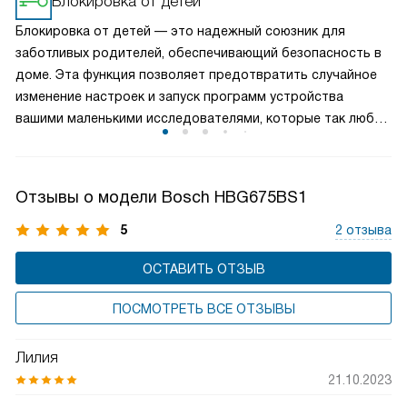
Блокировка от детей
самостоятельно регулируют температуру, время
Блокировка от детей — это надежный союзник для
приготовления и режимы нагрева, освобождая вас от
заботливых родителей, обеспечивающий безопасность в
необходимости следить за процессом.
доме. Эта функция позволяет предотвратить случайное
изменение настроек и запуск программ устройства
вашими маленькими исследователями, которые так любят
нажимать на кнопки. Активировав блокировку, вы можете
спокойно заниматься своими делами, зная, что ваши дети
не смогут случайно повлиять на работу бытовой техники.
Отзывы о модели Bosch HBG675BS1
5
2 отзыва
ОСТАВИТЬ ОТЗЫВ
ПОСМОТРЕТЬ ВСЕ ОТЗЫВЫ
Лилия
21.10.2023