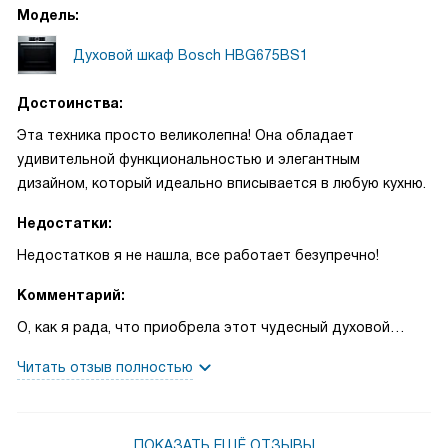
Модель:
Духовой шкаф Bosch HBG675BS1
Достоинства:
Эта техника просто великолепна! Она обладает
удивительной функциональностью и элегантным
дизайном, который идеально вписывается в любую кухню.
Недостатки:
Недостатков я не нашла, все работает безупречно!
Комментарий:
О, как я рада, что приобрела этот чудесный духовой
шкаф! С тех пор, как он появился у меня на кухне, мои
Читать отзыв полностью
кулинарные эксперименты стали намного интереснее и
проще. Мне особенно нравится его функция 4D-горячего
воздуха, которая обеспечивает равномерное
ПОКАЗАТЬ ЕЩЁ ОТЗЫВЫ
распределение тепла внутри духовки, благодаря чему