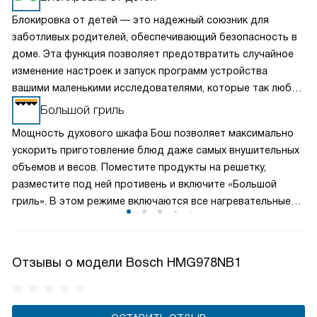
Блокировка от детей — это надежный союзник для
заботливых родителей, обеспечивающий безопасность в
доме. Эта функция позволяет предотвратить случайное
изменение настроек и запуск программ устройства
вашими маленькими исследователями, которые так любят
нажимать на кнопки. Активировав блокировку, вы можете
Большой гриль
спокойно заниматься своими делами, зная, что ваши дети
Мощность духового шкафа Бош позволяет максимально
не смогут случайно повлиять на работу бытовой техники.
ускорить приготовление блюд даже самых внушительных
объемов и весов. Поместите продукты на решетку,
разместите под ней противень и включите «Большой
гриль». В этом режиме включаются все нагревательные
элементы гриля. Следуйте рекомендациям в инструкции,
чтобы не пересушить продукты.
Отзывы о модели Bosch HMG978NB1