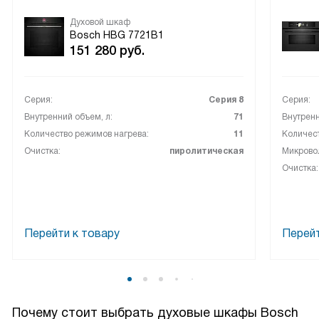
Духовой шкаф
Bosch HBG 7721B1
151 280
руб.
Серия:
Серия 8
Серия:
Внутренний объем, л:
71
Внутренн
Количество режимов нагрева:
11
Количест
Очистка:
пиролитическая
Микрово
Очистка:
Перейти к товару
Перейт
Почему стоит выбрать духовые шкафы Bosch