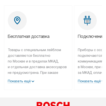
Бесплатная доставка
Подключение 
Товары с специальным лейблом
Приборы с особ
доставляются бесплатно
подключаются к
по Москве и в пределах МКАД,
коммуникациям 
и отдельная доставка аксессуаров
в Москве, при э
не предусмотрена. При заказе
за МКАД оплачив
бытовой техники от Bosch,
Специалисты сер
Показать ещё
Показать ещё
рекомендуем обсудить
партнера заним
с менеджером удобное время
подключением б
доставки и способ оплаты. Товары
Bosch. Установк
со статусом «В наличии» могут
профессиональн