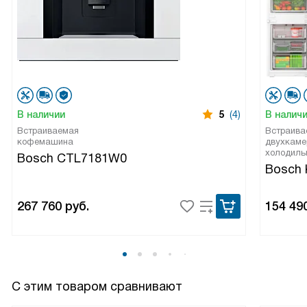
В наличии
5
(4)
В налич
Встраиваемая
Встраива
кофемашина
двухкаме
холодиль
Bosch CTL7181W0
Bosch 
267 760
руб.
154 49
С этим товаром сравнивают