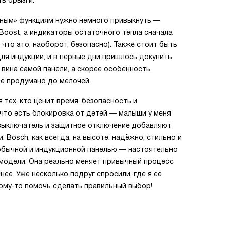
ть брызги.
умным» функциям нужно немного привыкнуть —
rBoost, а индикаторы остаточного тепла сначала
 что это, наоборот, безопасно). Также стоит быть
для индукции, и в первые дни пришлось докупить
е вина самой панели, а скорее особенность
сё продумано до мелочей.
тех, кто ценит время, безопасность и
 что есть блокировка от детей — малыши у меня
 выключатель и защитное отключение добавляют
 Bosch, как всегда, на высоте: надёжно, стильно и
обычной и индукционной панелью — настоятельно
модели. Она реально меняет привычный процесс
нее. Уже несколько подруг спросили, где я её
кому-то помочь сделать правильный выбор!