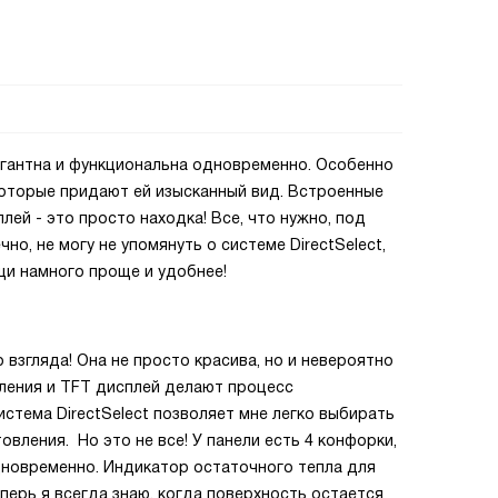
егантна и функциональна одновременно. Особенно
которые придают ей изысканный вид. Встроенные
ей - это просто находка! Все, что нужно, под
чно, не могу не упомянуть о системе DirectSelect,
щи намного проще и удобнее!
 взгляда! Она не просто красива, но и невероятно
ления и TFT дисплей делают процесс
стема DirectSelect позволяет мне легко выбирать
овления. Но это не все! У панели есть 4 конфорки,
дновременно. Индикатор остаточного тепла для
перь я всегда знаю, когда поверхность остается