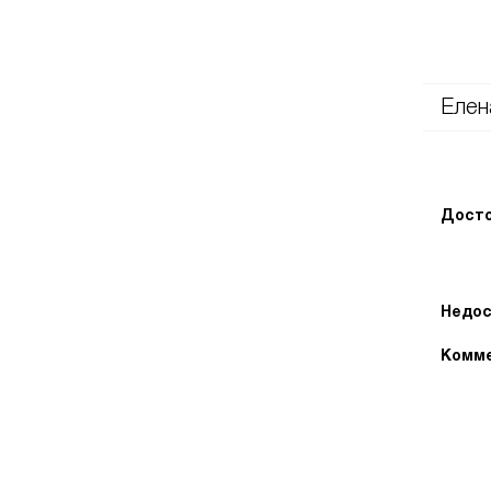
Елен
Досто
Недос
Комме