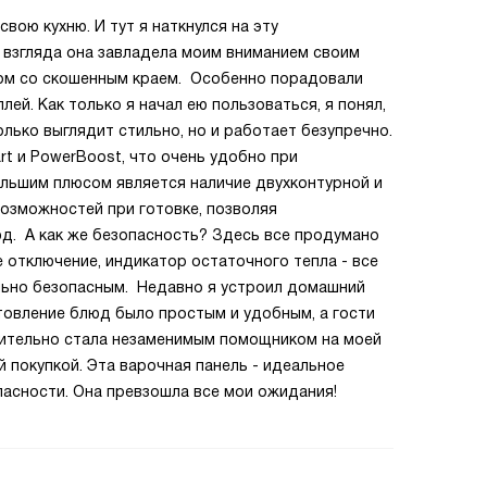
свою кухню. И тут я наткнулся на эту
 взгляда она завладела моим вниманием своим
ом со скошенным краем. Особенно порадовали
ей. Как только я начал ею пользоваться, я понял,
олько выглядит стильно, но и работает безупречно.
art и PowerBoost, что очень удобно при
льшим плюсом является наличие двухконтурной и
озможностей при готовке, позволяя
д. А как же безопасность? Здесь все продумано
е отключение, индикатор остаточного тепла - все
льно безопасным. Недавно я устроил домашний
отовление блюд было простым и удобным, а гости
твительно стала незаменимым помощником на моей
 покупкой. Эта варочная панель - идеальное
пасности. Она превзошла все мои ожидания!