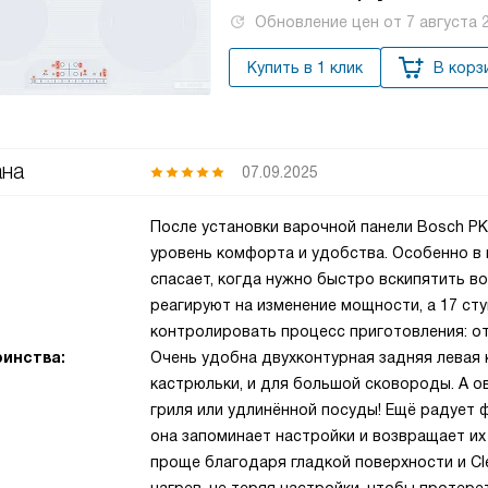
Обновление цен от
7 августа 
Купить в 1 клик
В корз
на
07.09.2025
После установки варочной панели Bosch PK
уровень комфорта и удобства. Особенно в
спасает, когда нужно быстро вскипятить в
реагируют на изменение мощности, а 17 ст
контролировать процесс приготовления: от
инства:
Очень удобна двухконтурная задняя левая
кастрюльки, и для большой сковороды. А о
гриля или удлинённой посуды! Ещё радует ф
она запоминает настройки и возвращает их
проще благодаря гладкой поверхности и Cl