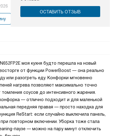
2026
ОСТАВИТЬ ОТЗЫВ
ину
N652FP2E моя кухня будто перешла на новый
 восторге от функции PowerBoost — она реально
оду или разогреть еду. Конфорки мгновенно
упеней нагрева позволяют максимально точно
 томления соусов до интенсивного жарения.
 конфорка — отлично подходит и для маленькой
вальная передняя правая — просто находка для
ункция ReStart: если случайно выключила панель,
 при повторном включении. Уборка тоже стала
eaning-паузе — можно на пару минут отключить