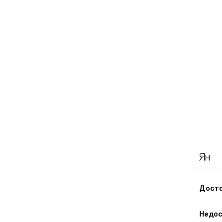
Ян
Досто
Недос