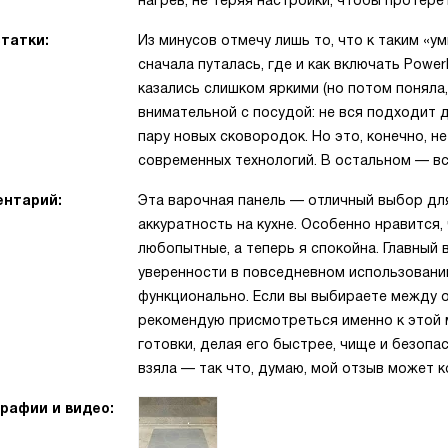
нагрев, не теряя настройки, чтобы протере
татки:
Из минусов отмечу лишь то, что к таким «
сначала путалась, где и как включать Powe
казались слишком яркими (но потом поняла,
внимательной с посудой: не вся подходит 
пару новых сковородок. Но это, конечно, н
современных технологий. В остальном — в
нтарий:
Эта варочная панель — отличный выбор для 
аккуратность на кухне. Особенно нравится,
любопытные, а теперь я спокойна. Главный
уверенности в повседневном использовании.
функционально. Если вы выбираете между 
рекомендую присмотреться именно к этой 
готовки, делая его быстрее, чище и безопас
взяла — так что, думаю, мой отзыв может 
рафии и видео: