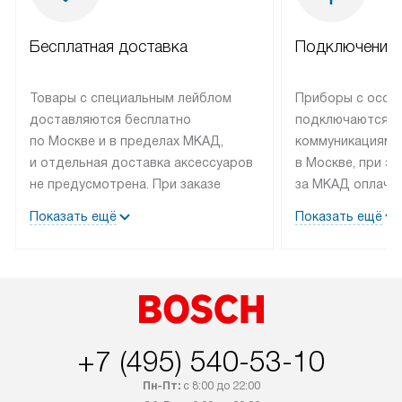
Бесплатная доставка
Подключение 
Товары с специальным лейблом
Приборы с особ
доставляются бесплатно
подключаются к
по Москве и в пределах МКАД,
коммуникациям 
и отдельная доставка аксессуаров
в Москве, при э
не предусмотрена. При заказе
за МКАД оплачив
бытовой техники от Bosch,
Специалисты сер
Показать ещё
Показать ещё
рекомендуем обсудить
партнера заним
с менеджером удобное время
подключением б
доставки и способ оплаты. Товары
Bosch. Установк
со статусом «В наличии» могут
профессиональн
быть отправлены покупателю
осуществляется
в течение трех дней. Если вам
плату, и дополни
+7 (495) 540-53-10
интересен товар «Под заказ»,
по монтажу опла
обсудите возможность его
прайсу. Сервис 
Пн-Пт:
с 8:00 до 22:00
приобретения с менеджером сайта.
гарантию 1 год 