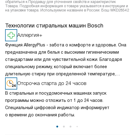
обратиться к Продавцу для уточнения свойств и характеристик
Товара. Подробная информация о товаре указывается в инструкции и
на упаковке товара. Используемое название в России: Бош WKD28542
Технологии стиральных машин Bosch
Аллергия+
Функция AllergyPlus - забота о комфорте и здоровье. Она
предназначена для белья с высокими гигиеническими
стандартами или для чувствительной кожи. Благодаря
специальному режиму, который включает более
длительную стирку при определенной температуре,
повышенный уровень воды и дополнительное полоскание,
Отсрочка старта до 24 часов
машины AllergyPlus обеспечивают вас чистотой и
В стиральных и посудомоечных машинах запуск
свежестью, создавая безопасное окружение для вашей
программы можно отложить от 1 до 24 часов.
семьи.
Специальный цифровой индикатор информирует
о времени до окончания работы.