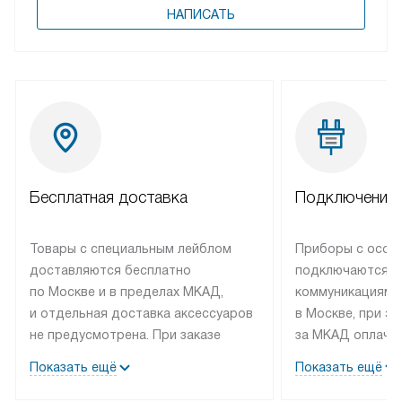
НАПИСАТЬ
Бесплатная доставка
Подключение 
Товары с специальным лейблом
Приборы с особ
доставляются бесплатно
подключаются к
по Москве и в пределах МКАД,
коммуникациям 
и отдельная доставка аксессуаров
в Москве, при э
не предусмотрена. При заказе
за МКАД оплачив
бытовой техники от Bosch,
Специалисты сер
Показать ещё
Показать ещё
рекомендуем обсудить
партнера заним
с менеджером удобное время
подключением б