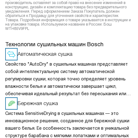
производитель оставляет за собой право на внесение изменений в
конструкцию, дизайн и комплектацию товара без предварительного
уведомления. Перед оформлением Заказа Покупатель должен
обратиться к Продавцу для уточнения свойств и характеристик
Товара. Подробная информация о товаре указывается в инструкции и
на упаковке товара. Используемое название в России: Бош
WTH85V9FPL
Технологии сушильных машин Bosch
Автоматическая сушка
Свойство "AutoDry" в сушильных машинах представляет
собой интеллектуальную систему автоматической
регулировки сушки, которая точно определяет уровень
влажности белья и автоматически завершает цикл,
обеспечивая идеальный результат без пересыхания или
остаточной влаги. Это гарантирует бережное обращение
Бережная сушка
с вашей одеждой и экономит время, исключая
Система SensitiveDrying в сушильных машинах — это
необходимость постоянного контроля процесса сушки.
инновационное решение, созданное для бережной сушки
вашего белья. Ее особенность заключается в уникальной
структуре барабана с мягкими лопатками и оптимальных