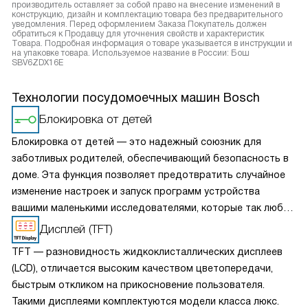
производитель оставляет за собой право на внесение изменений в
конструкцию, дизайн и комплектацию товара без предварительного
уведомления. Перед оформлением Заказа Покупатель должен
обратиться к Продавцу для уточнения свойств и характеристик
Товара. Подробная информация о товаре указывается в инструкции и
на упаковке товара. Используемое название в России: Бош
SBV6ZDX16E
Технологии посудомоечных машин Bosch
Блокировка от детей
Блокировка от детей — это надежный союзник для
заботливых родителей, обеспечивающий безопасность в
доме. Эта функция позволяет предотвратить случайное
изменение настроек и запуск программ устройства
вашими маленькими исследователями, которые так любят
нажимать на кнопки. Активировав блокировку, вы можете
Дисплей (TFT)
спокойно заниматься своими делами, зная, что ваши дети
TFT — разновидность жидкоклисталлических дисплеев
не смогут случайно повлиять на работу бытовой техники.
(LCD), отличается высоким качеством цветопередачи,
быстрым откликом на прикосновение пользователя.
Такими дисплеями комплектуются модели класса люкс.