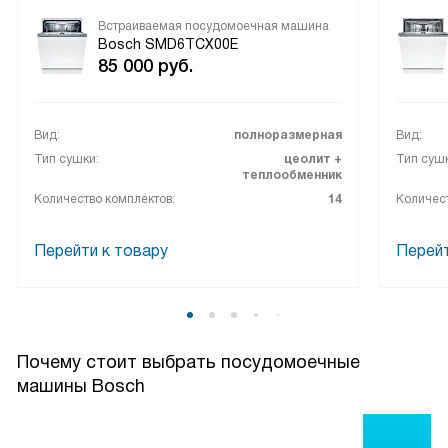
Встраиваемая посудомоечная машина
Bosch SMD6TCX00E
85 000
руб.
Вид:
полноразмерная
Вид:
Тип сушки:
цеолит +
Тип сушк
теплообменник
Количество комплектов:
14
Количест
Перейти к товару
Перейт
Почему стоит выбрать посудомоечные
машины Bosch