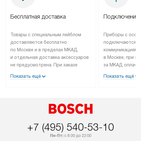
Бесплатная доставка
Подключение 
Товары с специальным лейблом
Приборы с особ
доставляются бесплатно
подключаются к
по Москве и в пределах МКАД,
коммуникациям 
и отдельная доставка аксессуаров
в Москве, при э
не предусмотрена. При заказе
за МКАД оплачив
бытовой техники от Bosch,
Специалисты сер
Показать ещё
Показать ещё
рекомендуем обсудить
партнера заним
с менеджером удобное время
подключением б
доставки и способ оплаты. Товары
Bosch. Установк
со статусом «В наличии» могут
профессиональн
быть отправлены покупателю
осуществляется
в течение трех дней. Если вам
плату, и дополни
+7 (495) 540-53-10
интересен товар «Под заказ»,
по монтажу опла
обсудите возможность его
прайсу. Сервис 
Пн-Пт:
с 8:00 до 22:00
приобретения с менеджером сайта.
гарантию 1 год 