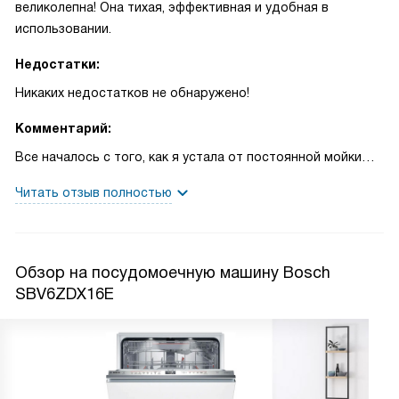
великолепна! Она тихая, эффективная и удобная в
использовании.
Недостатки:
Никаких недостатков не обнаружено!
Комментарий:
Все началось с того, как я устала от постоянной мойки
посуды руками. Затем, я обнаружила эту машину и моя
Читать отзыв полностью
жизнь изменилась! Она полностью встроилась в интерьер
моей кухни и стала неотъемлемой частью моего быта.
Она настолько тихая, что я могу запустить ее даже
Обзор на посудомоечную машину Bosch
поздно вечером, не боясь разбудить домашних.
SBV6ZDX16E
Благодаря сенсорным кнопкам управление стало
невероятно простым и удобным. А разнообразие
программ мойки позволяет мне выбрать подходящую в
зависимости от степени загрязненности посуды. Я даже
могу запланировать начало мойки на удобное для меня