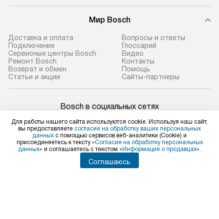
Мир Bosch
Доставка и оплата
Вопросы и ответы
Подключение
Глоссарий
Сервисные центры Bosch
Видео
Ремонт Bosch
Контакты
Возврат и обмен
Помощь
Статьи и акции
Сайты-партнеры
Bosch в социальных сетях
Для работы нашего сайта используются cookie. Используя наш сайт,
вы предоставляете
согласие на обработку ваших персональных
данных
с помощью сервисов веб-аналитики (Cookie) и
присоединяетесь к тексту «
Согласия на обработку персональных
Для физических лиц
данных
» и соглашаетесь с текстом «
Информация о продавцах
».
shop@bosch-centre.ru
Соглашаюсь
Для юридических лиц
business@kvalitet.company
НАПИСАТЬ РУКОВОДСТВУ