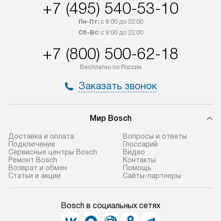
+7 (495) 540-53-10
приобретения с менеджером сайта.
гарантию 1 год 
Пн-Пт:
с 8:00 до 22:00
Товары с специальным лейблом
работы и испол
Сб-Вс:
с 9:00 до 22:00
доставляются бесплатно
материалы. Про
по Москве в пределах МКАД,
установление, п
+7 (800) 500-62-18
и отдельная доставка аксессуаров
и регулярное об
Бесплатно по России
не предусмотрена.
обеспечивают п
и эффективную 
Заказать звонок
В оговоренный день служба
техники, предо
доставки доставит упакованный
ошибки и прежд
прибор до двери или прихожей.
Мир Bosch
Если необходимо переместить
Готовые коммун
Доставка и оплата
Вопросы и ответы
прибор до места установки,
предполагают, в
Подключение
Глоссарий
пожалуйста, предварительно
от категории, на
Сервисные центры Bosch
Видео
Ремонт Bosch
Контакты
уточните это с менеджером.
установленной р
Возврат и обмен
Помощь
За данную услугу взимается
к воде, крана и 
Статьи и акции
Сайты-партнеры
дополнительная плата. Важно
слива. Стандарт
учитывать, что если размеры
включает в себя:
Bosch в социальных сетях
прибора не позволяют ему пройти
транспортировоч
через дверной проем, сотрудники
разблокировку п