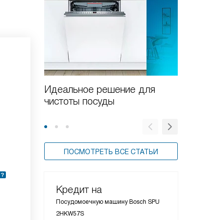
Идеальное решение для
Как от
чистоты посуды
посудо
Bosch
ПОСМОТРЕТЬ ВСЕ СТАТЬИ
Кредит на
Посудомоечную машину Bosch SPU
2HKW57S