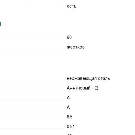
есть
И
60
жесткое
нержавеющая сталь
A++ (новый - E)
A
A
8.5
0.91