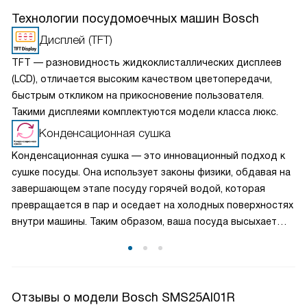
Технологии посудомоечных машин Bosch
Дисплей (TFT)
TFT — разновидность жидкоклисталлических дисплеев
(LCD), отличается высоким качеством цветопередачи,
быстрым откликом на прикосновение пользователя.
Такими дисплеями комплектуются модели класса люкс.
Конденсационная сушка
Конденсационная сушка — это инновационный подход к
сушке посуды. Она использует законы физики, обдавая на
завершающем этапе посуду горячей водой, которая
превращается в пар и оседает на холодных поверхностях
внутри машины. Таким образом, ваша посуда высыхает
быстро и без следов капель. Эффективность этой
технологии обеспечивает идеальные условия для
безупречно чистой и сухой посуды после каждого цикла.
Отзывы о модели Bosch SMS25AI01R