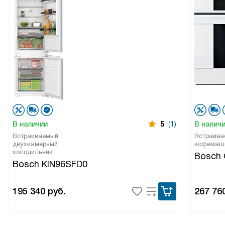
В наличии
5
(1)
В налич
Встраиваемый
Встраива
двухкамерный
кофемаш
холодильник
Bosch
Bosch KIN96SFD0
195 340
руб.
267 76