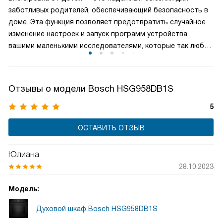
друг друга.
заботливых родителей, обеспечивающий безопасность в
доме. Эта функция позволяет предотвратить случайное
изменение настроек и запуск программ устройства
вашими маленькими исследователями, которые так любят
нажимать на кнопки. Активировав блокировку, вы можете
спокойно заниматься своими делами, зная, что ваши дети
не смогут случайно повлиять на работу бытовой техники.
Отзывы о модели Bosch HSG958DB1S
5
ОСТАВИТЬ ОТЗЫВ
Юлиана
28.10.2023
Модель:
Духовой шкаф Bosch HSG958DB1S