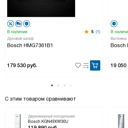
разморозкой.
В наличии
5
(1)
В налич
Духовой шкаф
Вытяжка
Bosch HMG7361B1
Bosch
179 530
руб.
19 050
С этим товаром сравнивают
Двухкамерный холодильник
Bosch KGN49XW30U
119 890
руб.