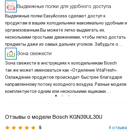
Выдвижные полки для удобного доступа
Выдвижные полки EasyAccess сделают доступ к
продуктам в вашем холодильнике максимально удобным и
организованным.Вы можете легко выдвигать их,
несколькими простыми движениями, чтобы легко достать
предметы даже из самых дальних уголков. Забудьте о
перекладывании продуктов и вытаскивании всего
Зона свежести
содержимого, чтобы достать нужную вам вещь, теперь
Зона свежести в инструкциях к холодильникам Bosch
вы можете видеть и доставать все продукты с легкостью.
так же может именоваться как «Отделение VitaFresh».
Охлаждение продуктов происходит быстрее благодаря
направленному потоку холодного воздуха. Разные модели
комплектуются одним или несколькими ящиками.
В низкотемпературной зоне (около 0°C) можно хранить
рыбу и мясо. Большой контейнер предназначен для
хранения фруктов и овощей. Можно установить один
Отзывы о модели Bosch KGN39UL30U
из двух уровней влажности для более оптимального
сохранения витаминов.
5
4 отзыва