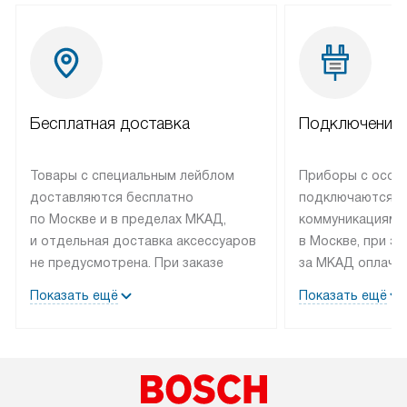
Бесплатная доставка
Подключение 
Товары с специальным лейблом
Приборы с особ
доставляются бесплатно
подключаются к
по Москве и в пределах МКАД,
коммуникациям 
и отдельная доставка аксессуаров
в Москве, при э
не предусмотрена. При заказе
за МКАД оплачив
бытовой техники от Bosch,
Специалисты сер
Показать ещё
Показать ещё
рекомендуем обсудить
партнера заним
с менеджером удобное время
подключением б
доставки и способ оплаты. Товары
Bosch. Установк
со статусом «В наличии» могут
профессиональн
быть отправлены покупателю
осуществляется