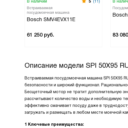
В наличии
5
(11)
В нали
Встраиваемая
Посудом
посудомоечная машина
Bosc
Bosch SMV4EVX11E
61 250
руб.
83 08
Описание модели
SPI 50X95 R
Встраиваемая посудомоечная машина SPI 50X95 RU
безопасности и широкий функционал. Рационально
Бесщеточный мотор не тратит дополнительную эн
рассчитывают количество воды и необходимую те
эффективно смачивает посуду даже в труднодост
загружать и размещать в любом месте моечной ка
1 Ключевые преимущества: