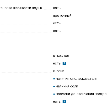
тановка жесткости воды)
есть
проточный
есть
есть
открытая
есть
кнопки
наличия ополаскивателя
наличия соли
времени до окончания прогр
есть