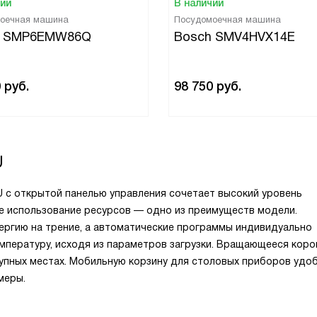
чии
В наличии
оечная машина
Посудомоечная машина
h SMP6EMW86Q
Bosch SMV4HVX14E
0
руб.
98 750
руб.
U
 с открытой панелью управления сочетает высокий уровень
е использование ресурсов — одно из преимуществ модели.
ергию на трение, а автоматические программы индивидуально
мпературу, исходя из параметров загрузки. Вращающееся кор
упных местах. Мобильную корзину для столовых приборов удо
меры.