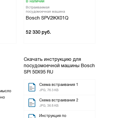
В наличии
В нали
Встраиваемая
Встраи
посудомоечная машина
посудо
Bosch SPV2IKX01Q
Bosc
52 330
руб.
82 84
Скачать инструкцию для
посудомоечной машины
Bosch
SPI 50X95 RU
Схема встраивания 1
JPG, 76.3 KB
омысло
бно
Схема встраивания 2
JPG, 36.8 KB
Инструкция по