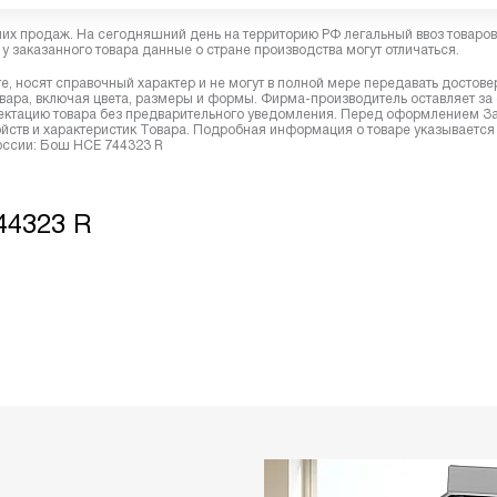
них продаж. На сегодняшний день на территорию РФ легальный ввоз товаро
у заказанного товара данные о стране производства могут отличаться.
, носят справочный характер и не могут в полной мере передавать достов
вара, включая цвета, размеры и формы. Фирма-производитель оставляет за
лектацию товара без предварительного уведомления. Перед оформлением З
йств и характеристик Товара. Подробная информация о товаре указывается
России: Бош HCE 744323 R
44323 R