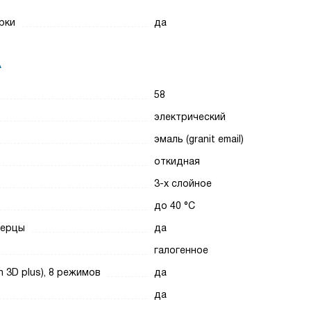
рки
да
А
58
электрический
эмаль (granit email)
откидная
3-х слойное
до 40 °С
верцы
да
галогенное
 3D plus), 8 режимов
да
да