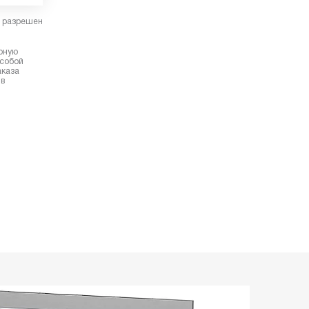
в разрешен
ерную
 собой
аказа
 в