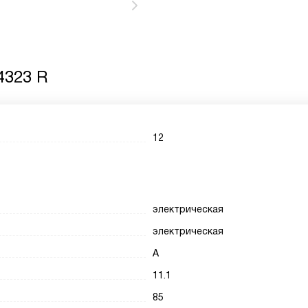
4323 R
12
электрическая
электрическая
A
11.1
85