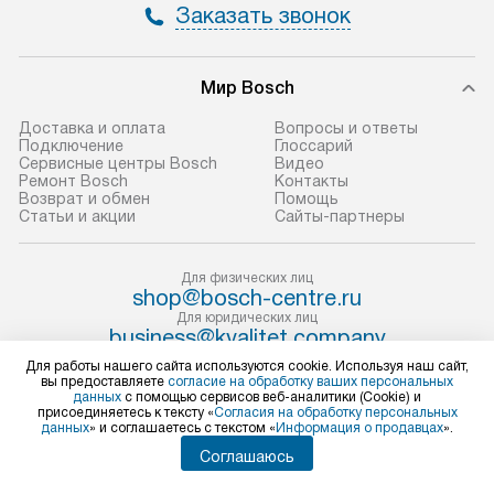
Заказать звонок
не предусмотрена.
обеспечивают п
и эффективную 
В оговоренный день служба
техники, предо
Мир Bosch
доставки доставит упакованный
ошибки и прежд
прибор до двери или прихожей.
Доставка и оплата
Вопросы и ответы
Если необходимо переместить
Готовые коммун
Подключение
Глоссарий
Сервисные центры Bosch
Видео
прибор до места установки,
предполагают, в
Ремонт Bosch
Контакты
пожалуйста, предварительно
от категории, на
Возврат и обмен
Помощь
Статьи и акции
Сайты-партнеры
уточните это с менеджером.
установленной р
За данную услугу взимается
к воде, крана и 
дополнительная плата. Важно
слива. Стандарт
Для физических лиц
shop@bosch-centre.ru
учитывать, что если размеры
включает в себя:
Для юридических лиц
прибора не позволяют ему пройти
транспортировоч
business@kvalitet.company
через дверной проем, сотрудники
разблокировку п
Для работы нашего сайта используются cookie. Используя наш сайт,
вы предоставляете
согласие на обработку ваших персональных
транспортной службы не могут
соединение отде
НАПИСАТЬ РУКОВОДСТВУ
данных
с помощью сервисов веб-аналитики (Cookie) и
демонтировать дверцы, ручки или
монтаж техники 
присоединяетесь к тексту «
Согласия на обработку персональных
данных
» и соглашаетесь с текстом «
Информация о продавцах
».
другие выступающие элементы, так
на место с пров
Политика конфиденциальности
Соглашаюсь
как это может привести к отказу
подключение к 
Условия продажи
в гарантийном ремонте в будущем.
Карта сайта
коммуникациям, 