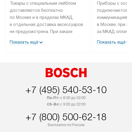
Товары с специальным лейблом
Приборы с особ
доставляются бесплатно
подключаются к
по Москве и в пределах МКАД,
коммуникациям 
и отдельная доставка аксессуаров
в Москве, при э
не предусмотрена. При заказе
за МКАД оплачив
бытовой техники от Bosch,
Специалисты сер
Показать ещё
Показать ещё
рекомендуем обсудить
партнера заним
с менеджером удобное время
подключением б
доставки и способ оплаты. Товары
Bosch. Установк
со статусом «В наличии» могут
профессиональн
быть отправлены покупателю
осуществляется
в течение трех дней. Если вам
плату, и дополни
+7 (495) 540-53-10
интересен товар «Под заказ»,
по монтажу опла
обсудите возможность его
прайсу. Сервис 
Пн-Пт:
с 8:00 до 22:00
приобретения с менеджером сайта.
гарантию 1 год 
Сб-Вс:
с 9:00 до 22:00
Товары с специальным лейблом
работы и испол
+7 (800) 500-62-18
доставляются бесплатно
материалы. Про
по Москве в пределах МКАД,
установление, п
Бесплатно по России
и отдельная доставка аксессуаров
и регулярное об