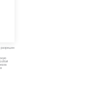
в разрешен
ерную
 собой
аказа
 в