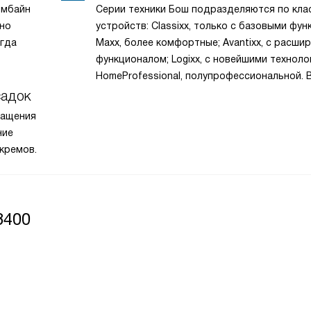
омбайн
Серии техники Бош подразделяются по кла
нно
устройств: Classixx, только с базовыми фун
огда
Maxx, более комфортные; Avantixx, с расши
функционалом; Logixx, с новейшими техноло
HomeProfessional, полупрофессиональной. 
каждой линейки есть градации от 2 до 8, ч
садок
означает к какому поколению машин относ
ращения
серия. Чем больше цифра, тем современнее
ние
кремов.
8400