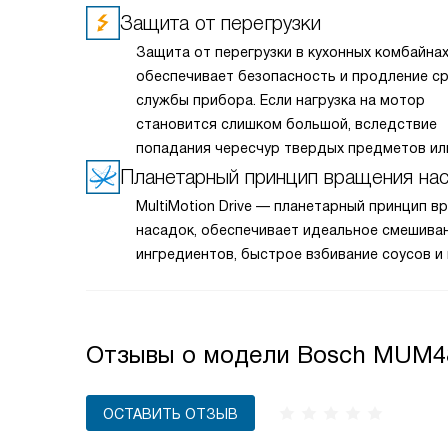
Защита от перегрузки
Защита от перегрузки в кухонных комбайна
обеспечивает безопасность и продление с
службы прибора. Если нагрузка на мотор
становится слишком большой, вследствие
попадания чересчур твердых предметов ил
неполадок, работа автоматически прекраща
Планетарный принцип вращения на
Это позволяет предотвратить повреждени
MultiMotion Drive — планетарный принцип в
мотора и оборудования. Таким образом, в
насадок, обеспечивает идеальное смешива
сосредоточиться на приготовлении, довер
ингредиентов, быстрое взбивание соусов и 
заботу о технике ее надежной защите.
Отзывы о модели Bosch MUM4
ОСТАВИТЬ ОТЗЫВ