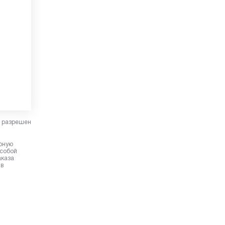
в разрешен
ерную
 собой
аказа
 в