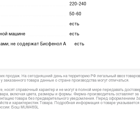
220-240
50-60
есть
чной машине
есть
тами, не содержат Бисфенол А
есть
них продаж. На сегодняшний день на территорию РФ легальный ввоз товаро
у заказанного товара данные о стране производства могут отличаться.
, носят справочный характер и не могут в полной мере передавать достов
вара, включая цвета, размеры и формы. Фирма-производитель оставляет за
лектацию товара без предварительного уведомления. Перед оформлением З
йств и характеристик Товара. Подробная информация о товаре указывается
 России: Бош MUM48SL