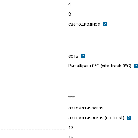
4
3
светодиодное
есть
ВитаФреш 0°С (vita fresh 0°С)
****
автоматическая
автоматическая (no frost)
12
16