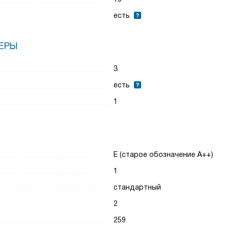
есть
ЕРЫ
3
есть
1
E (старое обозначение A++)
1
стандартный
2
259