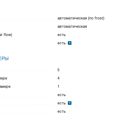
автоматическая (no frost)
автоматическая
r flow)
есть
есть
ЕРЫ
5
мере
4
камере
1
есть
есть
есть