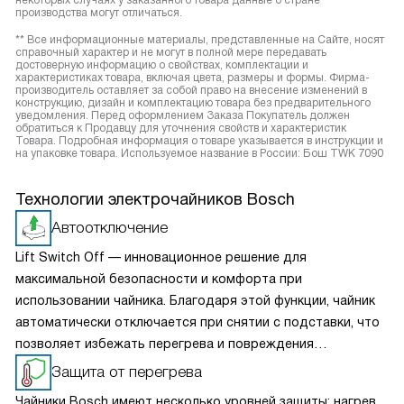
некоторых случаях у заказанного товара данные о стране
производства могут отличаться.
** Все информационные материалы, представленные на Сайте, носят
справочный характер и не могут в полной мере передавать
достоверную информацию о свойствах, комплектации и
характеристиках товара, включая цвета, размеры и формы. Фирма-
производитель оставляет за собой право на внесение изменений в
конструкцию, дизайн и комплектацию товара без предварительного
уведомления. Перед оформлением Заказа Покупатель должен
обратиться к Продавцу для уточнения свойств и характеристик
Товара. Подробная информация о товаре указывается в инструкции и
на упаковке товара. Используемое название в России: Бош TWK 7090
Технологии электрочайников Bosch
Автоотключение
Lift Switch Off — инновационное решение для
максимальной безопасности и комфорта при
использовании чайника. Благодаря этой функции, чайник
автоматически отключается при снятии с подставки, что
позволяет избежать перегрева и повреждения
устройства, а также снижает энергопотребление и
Защита от перегрева
минимизирует вероятность поражения электрическим
Чайники Bosch имеют несколько уровней защиты: нагрев