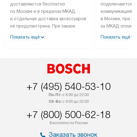
доставляются бесплатно
подключаются к
по Москве и в пределах МКАД,
коммуникациям 
и отдельная доставка аксессуаров
в Москве, при э
не предусмотрена. При заказе
за МКАД оплачив
бытовой техники от Bosch,
Специалисты сер
Показать ещё
Показать ещё
рекомендуем обсудить
партнера заним
с менеджером удобное время
подключением б
доставки и способ оплаты. Товары
Bosch. Установк
со статусом «В наличии» могут
профессиональн
быть отправлены покупателю
осуществляется
в течение трех дней. Если вам
плату, и дополни
+7 (495) 540-53-10
интересен товар «Под заказ»,
по монтажу опла
обсудите возможность его
прайсу. Сервис 
Пн-Пт:
с 8:00 до 22:00
приобретения с менеджером сайта.
гарантию 1 год 
Сб-Вс:
с 9:00 до 22:00
Товары с специальным лейблом
работы и испол
+7 (800) 500-62-18
доставляются бесплатно
материалы. Про
по Москве в пределах МКАД,
установление, п
Бесплатно по России
и отдельная доставка аксессуаров
и регулярное об
Заказать звонок
не предусмотрена.
обеспечивают п