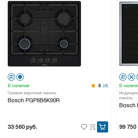
В наличии
5
(4)
В налич
Газовая варочная панель
Индукцио
панель
Bosch PGP6B6K90R
Bosch
33 560
руб.
99 750