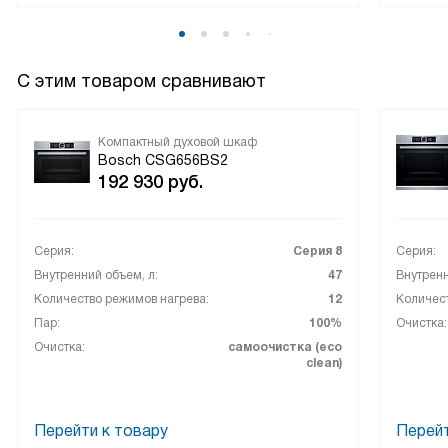
С этим товаром сравнивают
Компактный духовой шкаф
Bosch CSG656BS2
192 930
руб.
Серия:
Серия 8
Серия:
Внутренний объем, л:
47
Внутренн
Количество режимов нагрева:
12
Количест
Пар:
100%
Очистка:
Очистка:
самоочистка (eco
clean)
Перейти к товару
Перейт