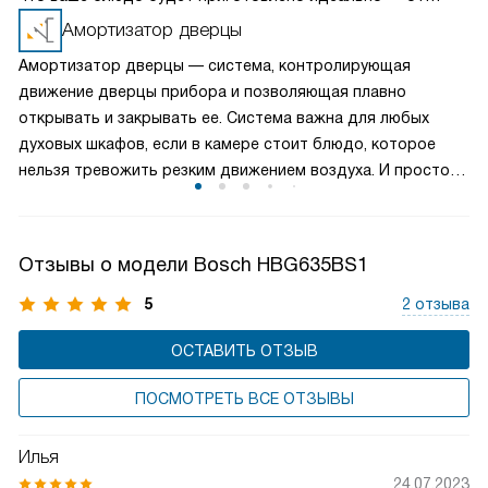
начала до конца. Предустановленные программы
Амортизатор дверцы
самостоятельно регулируют температуру, время
Амортизатор дверцы — система, контролирующая
приготовления и режимы нагрева, освобождая вас от
движение дверцы прибора и позволяющая плавно
необходимости следить за процессом.
открывать и закрывать ее. Система важна для любых
духовых шкафов, если в камере стоит блюдо, которое
нельзя тревожить резким движением воздуха. И просто
необходима для газового варианта, в котором можно
погасить огонь, если резко захлопнута дверца.
Отзывы о модели Bosch HBG635BS1
5
2 отзыва
ОСТАВИТЬ ОТЗЫВ
ПОСМОТРЕТЬ ВСЕ ОТЗЫВЫ
Илья
24.07.2023