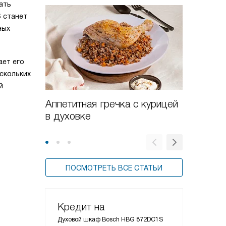
ать
 станет
ных
ает его
скольких
й
Аппетитная гречка с курицей
Баклаж
в духовке
фаршир
запече
ПОСМОТРЕТЬ ВСЕ СТАТЬИ
Кредит на
Духовой шкаф Bosch HBG 872DC1S