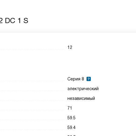
2 DC 1 S
12
Серия 8
электрический
независимый
71
59.5
59.4