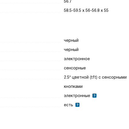
56.7
58.5-59.5 х 56-56.8 х 55
черный
черный
электронное
сенсорные
2.5″ цветной (tft) с сенсорными
кнопками
электронные
есть