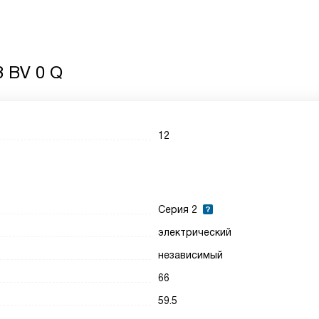
 BV 0 Q
12
Серия 2
электрический
независимый
66
59.5