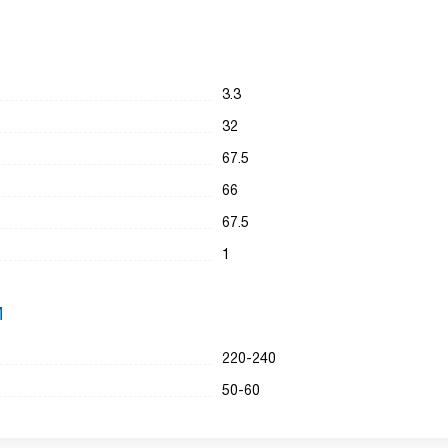
3.3
32
67.5
66
67.5
1
И
220-240
50-60