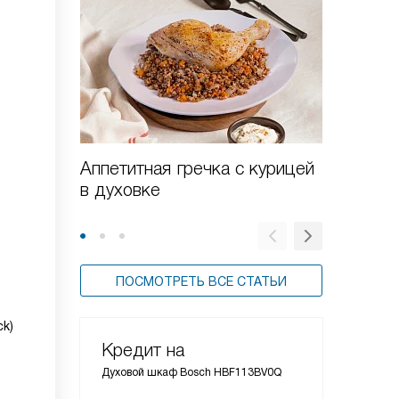
Аппетитная гречка с курицей
Баклаж
в духовке
фаршир
запече
ПОСМОТРЕТЬ ВСЕ СТАТЬИ
ck)
Кредит на
Духовой шкаф Bosch HBF113BV0Q