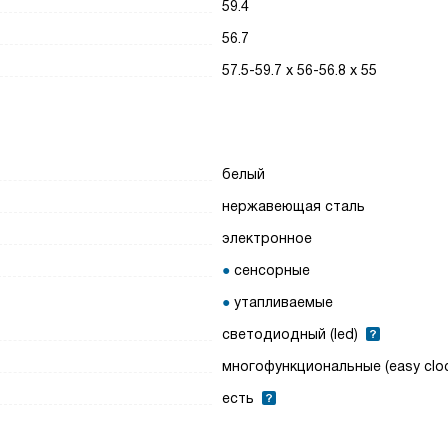
59.4
56.7
57.5-59.7 х 56-56.8 х 55
белый
нержавеющая сталь
электронное
сенсорные
утапливаемые
светодиодный (led)
многофункциональные (easy clo
есть