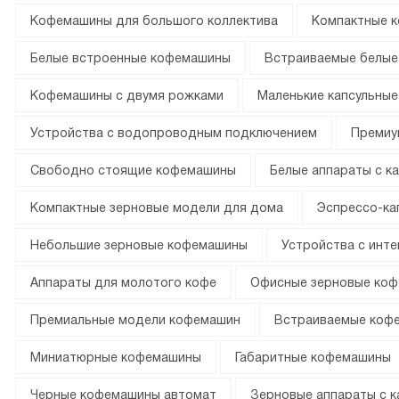
Кофемашины для большого коллектива
Компактные к
Белые встроенные кофемашины
Встраиваемые белы
Кофемашины с двумя рожками
Маленькие капсульны
Устройства с водопроводным подключением
Премиу
Свободно стоящие кофемашины
Белые аппараты с к
Компактные зерновые модели для дома
Эспрессо-ка
Небольшие зерновые кофемашины
Устройства с инт
Аппараты для молотого кофе
Офисные зерновые ко
Премиальные модели кофемашин
Встраиваемые кофе
Миниатюрные кофемашины
Габаритные кофемашины
Черные кофемашины автомат
Зерновые аппараты с к