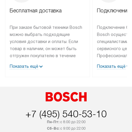
Бесплатная доставка
Подключение 
При заказе бытовой техники Bosch
Подключение бы
можно выбрать подходящие
Bosch осуществ
условия доставки и оплаты. Если
специалистами 
товар в наличии, он может быть
сервисного цент
отгружен покупателю в течение
Профессиональн
трех дней. Техника со специальным
гарантия долгой
Показать ещё
Показать ещё
лейблом доставляется бесплатно
эксплуатации те
по Москве. Выезд за МКАД
мастера за МКА
оплачивается дополнительно.
дополнительную 
+7 (495) 540-53-10
Пн-Пт:
с 8:00 до 22:00
Сб-Вс:
с 9:00 до 22:00