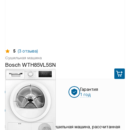
5
(3 отзыва)
Сушильная машина
Bosch WTH85VL5SN
85 910
руб.
Бесплатная
Гарантия
доставка
1 год
Бесплатная
установка
Bosch WTH85VL5SN — сушильная машина, рассчитанная