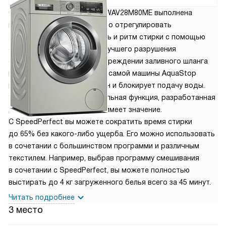
138 590
руб.
Стиральная машина Bosch WAV28M80ME выполнена
в серебристом цвете. Можно отрегулировать
температуру воды, скорость и ритм стирки с помощью
стирального порошка для лучшего разрушения
специальных пятен. При повреждении заливного шланга
или любой протечке внутри самой машины AquaStop
мгновенно закрывает клапан и блокирует подачу воды.
SpeedPerfect — это специальная функция, разработанная
для ситуаций, когда время имеет значение.
С SpeedPerfect вы можете сократить время стирки
до 65% без какого-либо ущерба. Его можно использовать
в сочетании с большинством программи и различным
текстилем. Например, выбрав программу смешивания
в сочетании с SpeedPerfect, вы можете полностью
выстирать до 4 кг загруженного белья всего за 45 минут.
Читать подробнее
3 место