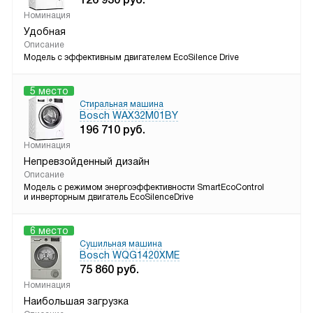
Номинация
Удобная
Описание
Модель с эффективным двигателем EcoSilence Drivе
5 место
Стиральная машина
Bosch WAX32M01BY
196 710
руб.
Номинация
Непревзойденный дизайн
Описание
Модель с режимом энергоэффективности SmartEcoControl
и инверторным двигатель EcoSilenceDrive
6 место
Сушильная машина
Bosch WQG1420XME
75 860
руб.
Номинация
Наибольшая загрузка