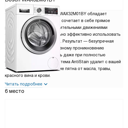
196 710
руб.
Стиральная машина Bosch WAX32M01BY обладает
системой 4D Wash, которая сочетает в себе прямое
распыление воды с дополнительными движениями
барабана, чтобы максимально эффективно использовать
ресурс и моющее средство. Результат — безупречная
стирка благодаря эффективному проникновению
жидкости и порошка в ткань даже при полностью
заполненном барабане. Система AntiStain удалит с вашей
одежды даже самые стойкие пятна от масла, травы,
красного вина и крови.
Читать подробнее
6 место