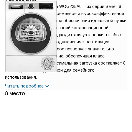
Сушильная машина Bosch WQG235A0IT из серии Serie | 6
представляет собой современное и высокоэффективное
устройство, созданное для обеспечения идеальной сушки
вашего белья. Благодаря своей конденсационной
технологии сушки, она подходит для установки в любых
помещениях, не требуя подключения к вентиляции.
Встроенный тепловой насос позволяет значительно
снизить энергопотребление, обеспечивая класс
эффективности A++. Максимальная загрузка составляет 8
кг, что делает ее идеальной для семейного
использования.
Читать подробнее
8 место