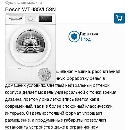
Сушильная машина
Bosch WTH85VL5SN
85 910
руб.
Бесплатная
Гарантия
доставка
1 год
Бесплатная
установка
Bosch WTH85VL5SN — сушильная машина, рассчитанная
на аккуратную и экономичную обработку белья в
домашних условиях. Светлый нейтральный оттенок
корпуса делает модель универсальной с точки зрения
дизайна, поэтому она легко вписывается как в
современный, так и в более спокойный классический
интерьер. Отдельностоящий формат упрощает
размещение, а продуманные габариты позволяют
установить устройство даже в ограниченном