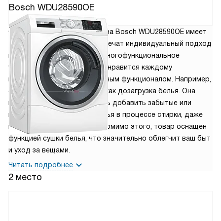
Bosch WDU28590OE
171 110
руб.
Стирально-сушильная машина Bosch WDU28590OE имеет
14 программ, которые обеспечат индивидуальный подход
к каждому типу ткани. Это многофункциональное
устройство белого цвета понравится каждому
пользователю своим обширным функционалом. Например,
есть такая важная функция как дозагрузка белья. Она
предоставляет возможность добавить забытые или
пропущенные предметы белья в процессе стирки, даже
после запуска программы. Помимо этого, товар оснащен
функцией сушки белья, что значительно облегчит ваш быт
и уход за вещами.
Читать подробнее
2 место