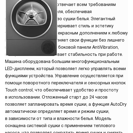
технологий. Эта модель отвечает всем требованиям
современного потребителя, обеспечивая
непревзойденное качество сушки белья. Элегантный
серый цвет корпуса подчеркивает стиль и эстетику
устройства, делая его прекрасным дополнением к любому
интерьеру. Машина выполняет свои функции без лишнего
шума благодаря дизайну боковой панели AntiVibration,
который также обеспечивает стабильность при работе.
Машина оборудована большим многофункциональным
LED-дисплеем, который позволяет легко управлять всеми
функциями устройства. Управление осуществляется при
помощи поворотного переключателя и сенсорных кнопок
Touch control, что обеспечивает удобство и простоту
в использовании. Отложенный старт до 24 часов
позволяет запланировать время сушки, а функция AutoDry
автоматически определяет время и режим сушки,
в зависимости от типа и влажности белья. Модель
оснащена системой сушки с применением теплового
насоса, что позволяет сократить время сушки и снизить