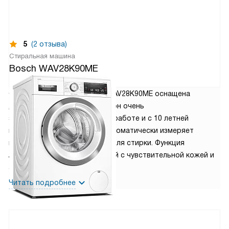
5
(2 отзыва)
Стиральная машина
Bosch WAV28K90ME
126 930
руб.
Стиральная машина Bosch WAV28K90ME оснащена
двигателем EcoSilence Drive, он очень
энергоэффективный, тихий в работе и с 10 летней
гарантией. Система i-DOS автоматически измеряет
количество воды и средств для стирки. Функция
AlllergyPlus создана для людей с чувствительной кожей и
аллергией.
Читать подробнее
5 место