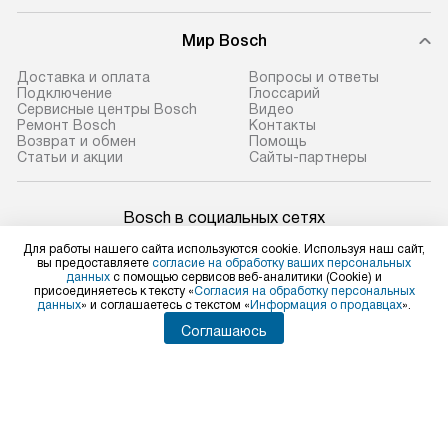
Мир Bosch
Доставка и оплата
Вопросы и ответы
Подключение
Глоссарий
Сервисные центры Bosch
Видео
Ремонт Bosch
Контакты
Возврат и обмен
Помощь
Статьи и акции
Сайты-партнеры
Bosch в социальных сетях
Для работы нашего сайта используются cookie. Используя наш сайт,
вы предоставляете
согласие на обработку ваших персональных
данных
с помощью сервисов веб-аналитики (Cookie) и
присоединяетесь к тексту «
Согласия на обработку персональных
Для физических лиц
данных
» и соглашаетесь с текстом «
Информация о продавцах
».
shop@bosch-centre.ru
Соглашаюсь
Для юридических лиц
business@kvalitet.company
НАПИСАТЬ РУКОВОДСТВУ