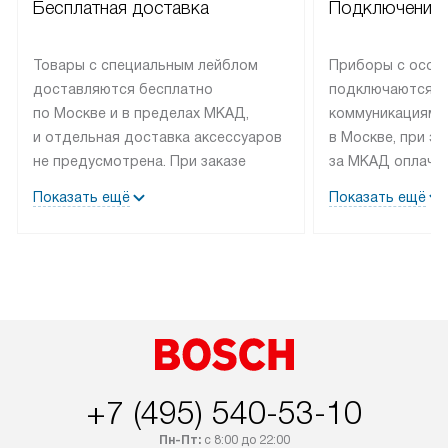
Бесплатная доставка
Подключение 
Товары с специальным лейблом
Приборы с особ
доставляются бесплатно
подключаются к
по Москве и в пределах МКАД,
коммуникациям 
и отдельная доставка аксессуаров
в Москве, при э
не предусмотрена. При заказе
за МКАД оплачив
бытовой техники от Bosch,
Специалисты сер
Показать ещё
Показать ещё
рекомендуем обсудить
партнера заним
с менеджером удобное время
подключением б
доставки и способ оплаты. Товары
Bosch. Установк
со статусом «В наличии» могут
профессиональн
быть отправлены покупателю
осуществляется
в течение трех дней. Если вам
плату, и дополни
интересен товар «Под заказ»,
по монтажу опла
обсудите возможность его
прайсу. Сервис 
приобретения с менеджером сайта.
гарантию 1 год 
+7 (495) 540-53-10
Товары с специальным лейблом
работы и испол
Пн-Пт:
с 8:00 до 22:00