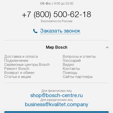
доставляются бесплатно
материалы. Про
Сб-Вс:
с 9:00 до 22:00
по Москве в пределах МКАД,
установление, п
+7 (800) 500-62-18
и отдельная доставка аксессуаров
и регулярное об
не предусмотрена.
обеспечивают п
Бесплатно по России
и эффективную 
В оговоренный день служба
Заказать звонок
техники, предо
доставки доставит упакованный
ошибки и прежд
прибор до двери или прихожей.
Если необходимо переместить
Готовые коммун
Мир Bosch
прибор до места установки,
предполагают, в
Доставка и оплата
Вопросы и ответы
пожалуйста, предварительно
от категории, на
Подключение
Глоссарий
Сервисные центры Bosch
Видео
уточните это с менеджером.
установленной р
Ремонт Bosch
Контакты
За данную услугу взимается
к воде, крана и 
Возврат и обмен
Помощь
Статьи и акции
Сайты-партнеры
дополнительная плата. Важно
слива. Стандарт
учитывать, что если размеры
включает в себя:
прибора не позволяют ему пройти
транспортировоч
Для физических лиц
shop@bosch-centre.ru
через дверной проем, сотрудники
разблокировку п
Для юридических лиц
транспортной службы не могут
соединение отде
business@kvalitet.company
демонтировать дверцы, ручки или
монтаж техники 