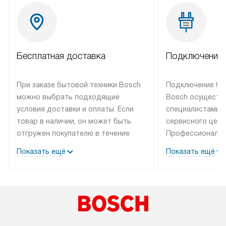
Бесплатная доставка
Подключение 
При заказе бытовой техники Bosch
Подключение бы
можно выбрать подходящие
Bosch осуществ
условия доставки и оплаты. Если
специалистами 
товар в наличии, он может быть
сервисного цент
отгружен покупателю в течение
Профессиональн
трех дней. Техника со специальным
гарантия долгой
Показать ещё
Показать ещё
лейблом доставляется бесплатно
эксплуатации те
по Москве. Выезд за МКАД
мастера за МКА
оплачивается дополнительно.
дополнительную 