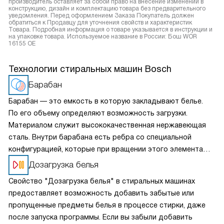
производитель оставляет за собой право на внесение изменений в
конструкцию, дизайн и комплектацию товара без предварительного
уведомления. Перед оформлением Заказа Покупатель должен
обратиться к Продавцу для уточнения свойств и характеристик
Товара. Подробная информация о товаре указывается в инструкции и
на упаковке товара. Используемое название в России: Бош WOR
16155 OE
Технологии стиральных машин Bosch
Барабан
Барабан — это емкость в которую закладывают белье.
По его объему определяют возможность загрузки.
Материалом служит высококачественная нержавеющая
сталь. Внутри барабана есть ребра со специальной
конфигурацией, которые при вращении этого элемента
переворачивают и бережно отстирывают вещи. Барабаны
Дозагрузка белья
Bosch прочны, долговечны и бесшумны.
Свойство "Дозагрузка белья" в стиральных машинах
предоставляет возможность добавить забытые или
пропущенные предметы белья в процессе стирки, даже
после запуска программы. Если вы забыли добавить