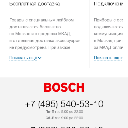
Бесплатная доставка
Подключение 
Товары с специальным лейблом
Приборы с особ
доставляются бесплатно
подключаются к
по Москве и в пределах МКАД,
коммуникациям 
и отдельная доставка аксессуаров
в Москве, при э
не предусмотрена. При заказе
за МКАД оплачив
бытовой техники от Bosch,
Специалисты сер
Показать ещё
Показать ещё
рекомендуем обсудить
партнера заним
с менеджером удобное время
подключением б
доставки и способ оплаты. Товары
Bosch. Установк
со статусом «В наличии» могут
профессиональн
быть отправлены покупателю
осуществляется
в течение трех дней. Если вам
плату, и дополни
+7 (495) 540-53-10
интересен товар «Под заказ»,
по монтажу опла
обсудите возможность его
прайсу. Сервис 
Пн-Пт:
с 8:00 до 22:00
приобретения с менеджером сайта.
гарантию 1 год 
Сб-Вс:
с 9:00 до 22:00
Товары с специальным лейблом
работы и испол