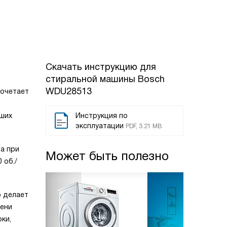
Скачать инструкцию для
стиральной машины
Bosch
WDU28513
сочетает
ьших
Инструкция по
эксплуатации
PDF, 3.21 MB
 а при
Может быть полезно
 об./
о делает
мени
ки,