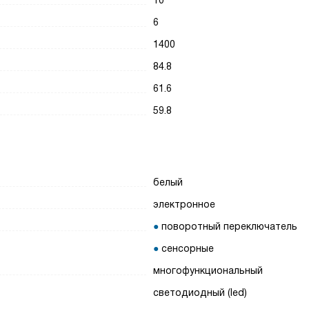
10
6
1400
84.8
61.6
59.8
белый
электронное
поворотный переключатель
сенсорные
многофункциональный
светодиодный (led)