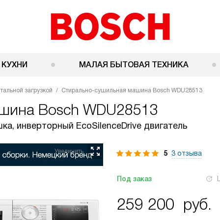
 КУХНИ
МАЛАЯ БЫТОВАЯ ТЕХНИКА
тальной загрузкой
Стирально-сушильная машина Bosch WDU28513
ашина
Bosch WDU28513
шка, инверторный EcoSilenceDrive двигатель
5
3 отзыва
Под заказ
259 200
руб.