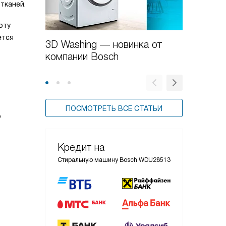
тканей.
оту
ется
3D Washing — новинка от
Как от
компании Bosch
машину
ПОСМОТРЕТЬ ВСЕ СТАТЬИ
о
Кредит на
Стиральную машину Bosch WDU28513