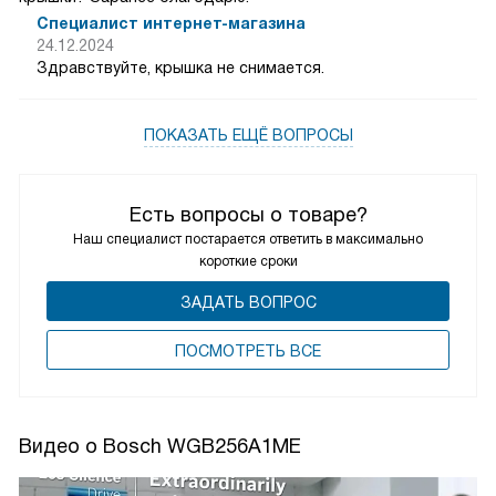
Здравствуйте, шланги для подключения
и электропровод входят в комплект. Производитель
указывает: потребление воды (стирка и сушка при
полной загрузке) 136 л.
Виолетта
24.12.2024
о товаре:
Стирально-сушильная машина Bosch WDS28460ME
Добрый день! Скажите пожалуйста, снимается ли крышка
у стиральной машины WDS28460ME? И какая высота без
крышки? Заранее благодарю!
Специалист интернет-магазина
24.12.2024
Здравствуйте, крышка не снимается.
ПОКАЗАТЬ ЕЩЁ ВОПРОСЫ
Есть вопросы о товаре?