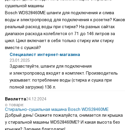
Доброе утро!
Подскажите, пожалуйста, есть ли у стиральных машин
Bosch WGB256A0PL дверцы с открыванием направо?
Специалист интернет-магазина
21.12.2024
Здравствуйте, нет, петли всегда слева. Дверь
открывается направо.
Luna
23.01.2025
о товаре:
Стирально-сушильная машина Bosch WDS28460ME
Добрый день! Входит ли в комплектацию стирально-
сушильной машины
Bosch WDS28460ME шланги для подключения и слива
воды и электропровод для подключения к розетке? Каков
реальный расход воды при стирке? На разных сайтах
диапазон расхода колеблется от 71 до 146 литров за
цикл. Цикл включает в себя только стирку или стирку
вместе с сушкой?
Специалист интернет-магазина
23.01.2025