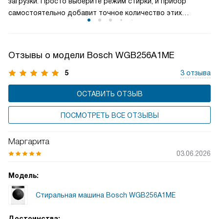
загрузки. Просто выберите режим стирки, и прибор
самостоятельно добавит точное количество этих
средств, исходя из веса и того, насколько сильно
загрязнено белье. Таким образом, вы получаете
идеальный результат при каждой стирке, а также
Отзывы о модели Bosch WGB256A1ME
экономите деньги, исключая перерасход средств.
5
3 отзыва
ОСТАВИТЬ ОТЗЫВ
ПОСМОТРЕТЬ ВСЕ ОТЗЫВЫ
Маргарита
03.06.2026
Модель:
Стиральная машина Bosch WGB256A1ME
Достоинства: