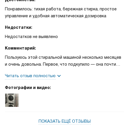
Понравилось: тихая работа, бережная стирка, простое
управление и удобная автоматическая дозировка
Недостатки:
Недостатков не выявлено
Комментарий:
Пользуюсь этой стиральной машиной несколько месяцев
и очень довольна. Первое, что подкупило — она почти
бесшумная: по ночам могу включать деликатные
Читать отзыв полностью
программы, и дом не будит. Объёма хватает для
постельного белья и семейных загрузок, поэтому я реже
Фотографии и видео:
стираю, чем раньше. Автоматическое дозирование
моющего средства реально экономит время: не думаю,
сколько и когда добавлять, и бельё всегда без полос. Раз
в неделю использую паровую обработку — рубашки
становятся менее мятыми, глажка заметно проще
ПОКАЗАТЬ ЕЩЁ ОТЗЫВЫ