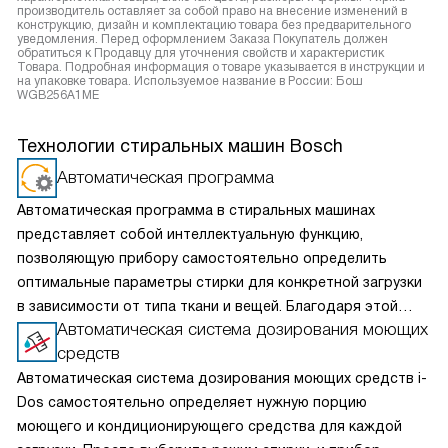
производитель оставляет за собой право на внесение изменений в
конструкцию, дизайн и комплектацию товара без предварительного
уведомления. Перед оформлением Заказа Покупатель должен
обратиться к Продавцу для уточнения свойств и характеристик
Товара. Подробная информация о товаре указывается в инструкции и
на упаковке товара. Используемое название в России: Бош
WGB256A1ME
Технологии стиральных машин Bosch
Автоматическая программа
Автоматическая программа в стиральных машинах
представляет собой интеллектуальную функцию,
позволяющую прибору самостоятельно определить
оптимальные параметры стирки для конкретной загрузки
в зависимости от типа ткани и вещей. Благодаря этой
Автоматическая система дозирования моющих
функции, вам не нужно беспокоиться о выборе
средств
правильных настроек, так как машина сделает это за вас.
Просто поместите белье в барабан, выберите нужную
Автоматическая система дозирования моющих средств i-
программу и запустите стирку.
Dos самостоятельно определяет нужную порцию
моющего и кондиционирующего средства для каждой