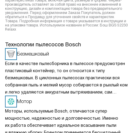
характеристиках товара, включая цвета, размеры и формы. Фирма-
производитель оставляет за собой право на внесение изменений в
конструкцию, дизайн и комплектацию товара без предварительного
уведомления. Перед оформлением Заказа Покупатель должен
обратиться к Продавцу для уточнения свойств и характеристик
Товара. Подробная информация о товаре указывается в инструкции и
на упаковке товара. Используемое название в России: Бош BGS 52230
Relaxx
Технологии пылесосов Bosch
Безмешковый
Если в качестве пылесборника в пылесосе предусмотрен
пластиковый контейнер, то он относится к типу
безмешковых. В циклонных пылесосах практически вся
собранная пыль и мелкий мусор собираются в рыхлый ком
и легко удаляются аккуратным вытряхиванием, сам
контейнер можно вымыть. В пылесосах с аквафильтром
Мотор
все загрязнения сразу после всасывания оказываются
Моторы, используемые Bosch, отличаются супер
в резервуаре с водой и по завершении уборки попросту
мощностью, надежностью и долговечностью. Именно
сливаются в канализацию.
их работа обеспечивает идеальное всасывание пыли
и влажную уборку. Брендом применяется бесщеточный