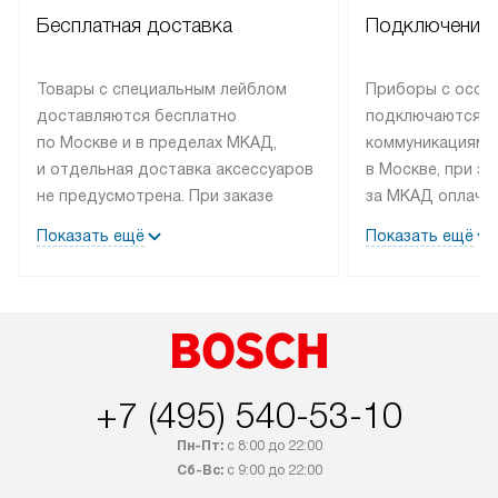
Бесплатная доставка
Подключение 
Товары с специальным лейблом
Приборы с особ
доставляются бесплатно
подключаются к
по Москве и в пределах МКАД,
коммуникациям 
и отдельная доставка аксессуаров
в Москве, при э
не предусмотрена. При заказе
за МКАД оплачив
бытовой техники от Bosch,
Специалисты сер
Показать ещё
Показать ещё
рекомендуем обсудить
партнера заним
с менеджером удобное время
подключением б
доставки и способ оплаты. Товары
Bosch. Установк
со статусом «В наличии» могут
профессиональн
быть отправлены покупателю
осуществляется
в течение трех дней. Если вам
плату, и дополни
+7 (495) 540-53-10
интересен товар «Под заказ»,
по монтажу опла
обсудите возможность его
прайсу. Сервис 
Пн-Пт:
с 8:00 до 22:00
приобретения с менеджером сайта.
гарантию 1 год 
Сб-Вс:
с 9:00 до 22:00
Товары с специальным лейблом
работы и испол