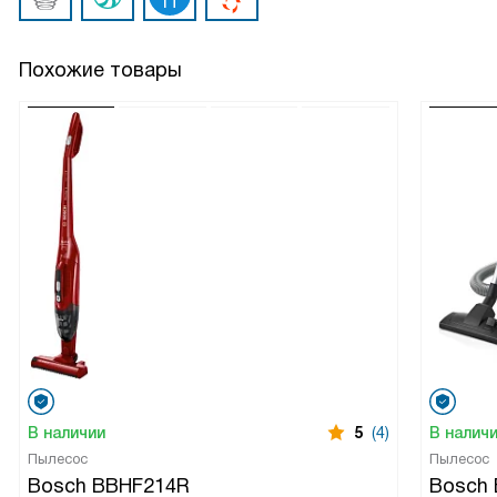
Похожие товары
В наличии
5
(4)
В налич
Пылесос
Пылесос
Bosch BBHF214R
Bosch