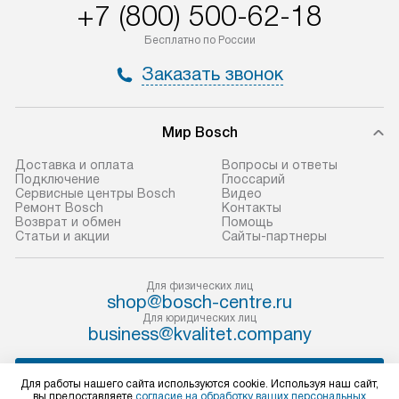
+7 (800) 500-62-18
доставляются бесплатно
материалы. Про
по Москве в пределах МКАД,
установление, п
Бесплатно по России
и отдельная доставка аксессуаров
и регулярное об
Заказать звонок
не предусмотрена.
обеспечивают п
и эффективную 
В оговоренный день служба
техники, предо
Мир Bosch
доставки доставит упакованный
ошибки и прежд
прибор до двери или прихожей.
Доставка и оплата
Вопросы и ответы
Если необходимо переместить
Готовые коммун
Подключение
Глоссарий
Сервисные центры Bosch
Видео
прибор до места установки,
предполагают, в
Ремонт Bosch
Контакты
пожалуйста, предварительно
от категории, на
Возврат и обмен
Помощь
Статьи и акции
Сайты-партнеры
уточните это с менеджером.
установленной р
За данную услугу взимается
к воде, крана и 
дополнительная плата. Важно
слива. Стандарт
Для физических лиц
shop@bosch-centre.ru
учитывать, что если размеры
включает в себя:
Для юридических лиц
прибора не позволяют ему пройти
транспортировоч
business@kvalitet.company
через дверной проем, сотрудники
разблокировку п
транспортной службы не могут
соединение отде
НАПИСАТЬ РУКОВОДСТВУ
Для работы нашего сайта используются cookie. Используя наш сайт,
демонтировать дверцы, ручки или
монтаж техники 
вы предоставляете
согласие на обработку ваших персональных